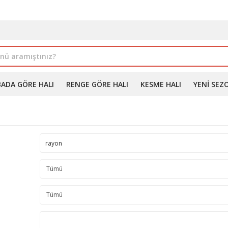
İLE ALIMDA %10'A VARAN İNDİRİM - ÜYELERE ÖZEL PROM
BADA GÖRE HALI
RENGE GÖRE HALI
KESME HALI
YENI SEZ