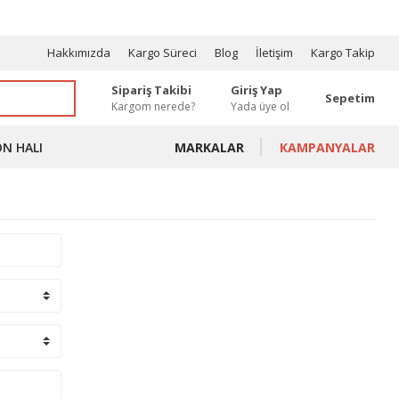
OSYONLAR
Hakkımızda
Kargo Süreci
Blog
İletişim
Kargo Takip
Sipariş Takibi
Giriş Yap
Sepetim
Kargom nerede?
Yada üye ol
ON HALI
MARKALAR
KAMPANYALAR