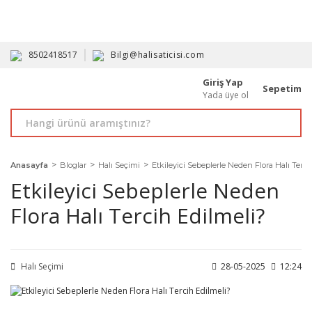
HAVALE İLE ALIMDA %10'A VARAN İNDİRİM - ÜYELERE ÖZEL
PROMOSYONLAR
8502418517
Bilgi@halisaticisi.com
Giriş Yap
Sepetim
Yada üye ol
Anasayfa
Bloglar
Halı Seçimi
Etkileyici Sebeplerle Neden Flora Halı Terci
Etkileyici Sebeplerle Neden
Flora Halı Tercih Edilmeli?
Halı Seçimi
28-05-2025
12:24