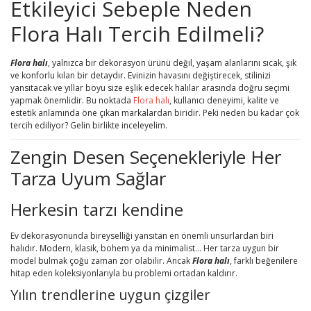
Etkileyici Sebeple Neden
Flora Halı Tercih Edilmeli?
Flora halı
, yalnızca bir dekorasyon ürünü değil, yaşam alanlarını sıcak, şık
ve konforlu kılan bir detaydır. Evinizin havasını değiştirecek, stilinizi
yansıtacak ve yıllar boyu size eşlik edecek halılar arasında doğru seçimi
yapmak önemlidir. Bu noktada
Flora halı
, kullanıcı deneyimi, kalite ve
estetik anlamında öne çıkan markalardan biridir. Peki neden bu kadar çok
tercih ediliyor? Gelin birlikte inceleyelim.
Zengin Desen Seçenekleriyle Her
Tarza Uyum Sağlar
Herkesin tarzı kendine
Ev dekorasyonunda bireyselliği yansıtan en önemli unsurlardan biri
halıdır. Modern, klasik, bohem ya da minimalist… Her tarza uygun bir
model bulmak çoğu zaman zor olabilir. Ancak
Flora halı
, farklı beğenilere
hitap eden koleksiyonlarıyla bu problemi ortadan kaldırır.
Yılın trendlerine uygun çizgiler