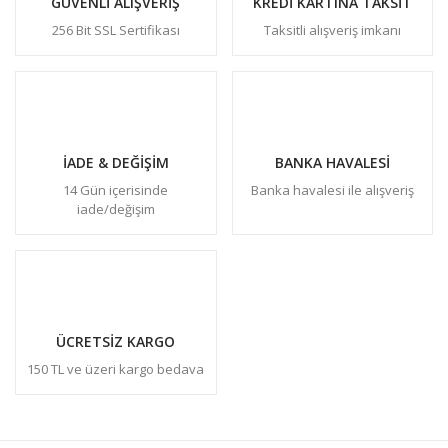
GÜVENLİ ALIŞVERİŞ
KREDİ KARTINA TAKSİT
256 Bit SSL Sertifikası
Taksitli alışveriş imkanı
İADE & DEĞİŞİM
BANKA HAVALESİ
14 Gün içerisinde
Banka havalesi ile alışveriş
iade/değişim
ÜCRETSİZ KARGO
150 TL ve üzeri kargo bedava