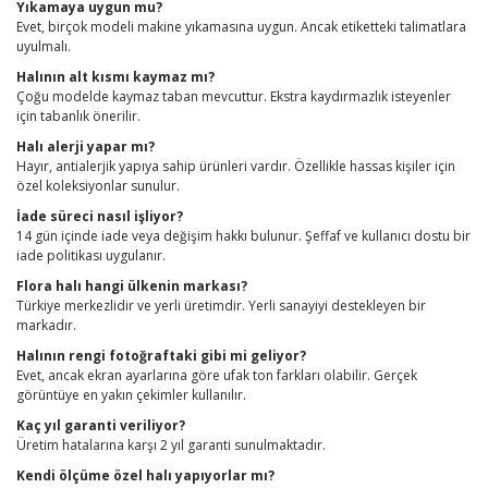
Yıkamaya uygun mu?
Evet, birçok modeli makine yıkamasına uygun. Ancak etiketteki talimatlara
uyulmalı.
Halının alt kısmı kaymaz mı?
Çoğu modelde kaymaz taban mevcuttur. Ekstra kaydırmazlık isteyenler
için tabanlık önerilir.
Halı alerji yapar mı?
Hayır, antialerjik yapıya sahip ürünleri vardır. Özellikle hassas kişiler için
özel koleksiyonlar sunulur.
İade süreci nasıl işliyor?
14 gün içinde iade veya değişim hakkı bulunur. Şeffaf ve kullanıcı dostu bir
iade politikası uygulanır.
Flora halı hangi ülkenin markası?
Türkiye merkezlidir ve yerli üretimdir. Yerli sanayiyi destekleyen bir
markadır.
Halının rengi fotoğraftaki gibi mi geliyor?
Evet, ancak ekran ayarlarına göre ufak ton farkları olabilir. Gerçek
görüntüye en yakın çekimler kullanılır.
Kaç yıl garanti veriliyor?
Üretim hatalarına karşı 2 yıl garanti sunulmaktadır.
Kendi ölçüme özel halı yapıyorlar mı?