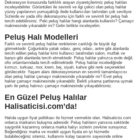
Dekorasyon konusunda farklılık arayan ziyaretçilerimiz peluş halıları
inceleyebilirler. Görüntüleri ile sevimli ve ilgi çekici olan peluş halılar
yüzey yapılarının yumuşaklığı ilede kullanıcıları tartından çok seviliyor.
Sizlerde ev yada ofis dekorasyonu için farklı ve sevimli bir peluş halı
tercih edebilirsiniz. Peki peluş halılar hangi alanlarda kullanılır? Çamaşır
makinesinde yıkanabilir mi? Gelin birlikte inceleyelim.
Peluş Halı Modelleri
Farklı ve sevimli peluş halılar renklerinin canlılığı ile büyük ilgi
görmektedir. Çoğunlukla yatak odası, genç odası, antre gibi alanlarda
tercih edilen peluş halılar kimi kullanıcı tarafından salon, mutfak ve
banyo gibi alanlarda tercih etmektedir. Peluş halılar yalnızca evde değil,
ofis ortamlarındada tercih edilmektedir. Peluş halılar incelediğinde
kırmızı, turkuaz, mor, krem, bej, siyah, kahve gibi renk seçenekleri
görülecektir. Yaşam alanı dekorasyonunun en sevimli tamamlayıcısı
olan peluş halılar çamaşır makinesinde yıkanabilir mi? Evet peluş
halılar çamaşır makinesinde yıkanabilir. Belirli yıkama şartlarına uymak
şartı ile peluş halınızı çamaşır makinesinde yıkayabilirsiniz.
En Güzel Peluş Halılar
Halisaticisi.com’da!
Halıda uygun fiyat politikası ile hizmet vermekte olan. Halisaticisi.com
onlarca markanın buluşma adresidir. Peluş halıların yanısıra sektörde
saygınlık kazanmış onlarca marka halıyı sizlerin zevkine sunuyoruz.
Beğendiğiniz marka ve modeli uygun fiyata en iyi hizmetle
bulabileceğiniz sitemiz, kullanımı kolay tasarımı sayesinde online