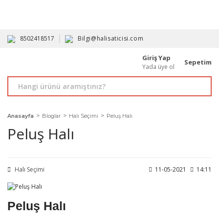
HAVALE İLE ALIMDA %10'A VARAN İNDİRİM - ÜYELERE ÖZEL
PROMOSYONLAR
8502418517
Bilgi@halisaticisi.com
Giriş Yap
Sepetim
Yada üye ol
Anasayfa
Bloglar
Halı Seçimi
Peluş Halı
Peluş Halı
Halı Seçimi
11-05-2021
14:11
Peluş Halı