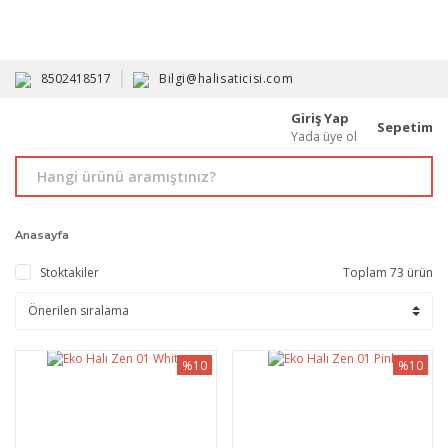
HAVALE İLE ALIMDA %10'A VARAN İNDİRİM - ÜYELERE ÖZEL
PROMOSYONLAR
8502418517
Bilgi@halisaticisi.com
Giriş Yap
Sepetim
Yada üye ol
Anasayfa
Stoktakiler
Toplam 73 ürün
%10
%10