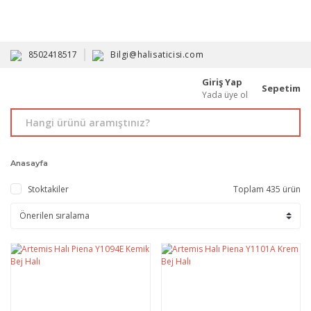
HAVALE İLE ALIMDA %10'A VARAN İNDİRİM - ÜYELERE ÖZEL
PROMOSYONLAR
8502418517
Bilgi@halisaticisi.com
Giriş Yap
Sepetim
Yada üye ol
Anasayfa
Stoktakiler
Toplam 435 ürün