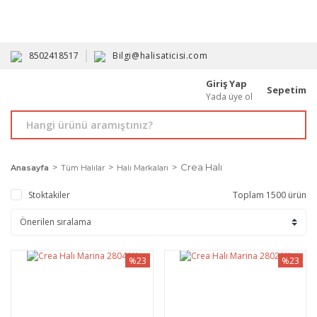
HAVALE İLE ALIMDA %10'A VARAN İNDİRİM - ÜYELERE ÖZEL
PROMOSYONLAR
8502418517
Bilgi@halisaticisi.com
Giriş Yap
Sepetim
Yada üye ol
Crea Halı
Anasayfa
Tüm Halılar
Halı Markaları
Stoktakiler
Toplam 1500 ürün
%23
%23