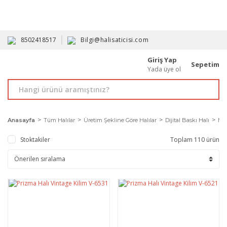
HAVALE İLE ALIMDA %10'A VARAN İNDİRİM - ÜYELERE ÖZEL
PROMOSYONLAR
8502418517
Bilgi@halisaticisi.com
Giriş Yap
Sepetim
Yada üye ol
Anasayfa
Tüm Halılar
Üretim Şekline Göre Halılar
Dijital Baskı Halı
Mek
Stoktakiler
Toplam 110 ürün