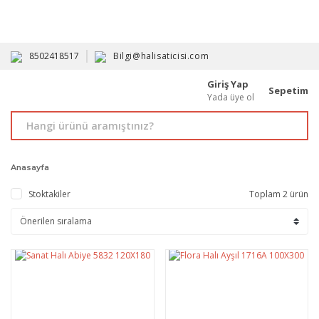
HAVALE İLE ALIMDA %10'A VARAN İNDİRİM - ÜYELERE ÖZEL
PROMOSYONLAR
8502418517
Bilgi@halisaticisi.com
Giriş Yap
Sepetim
Yada üye ol
Anasayfa
Stoktakiler
Toplam 2 ürün