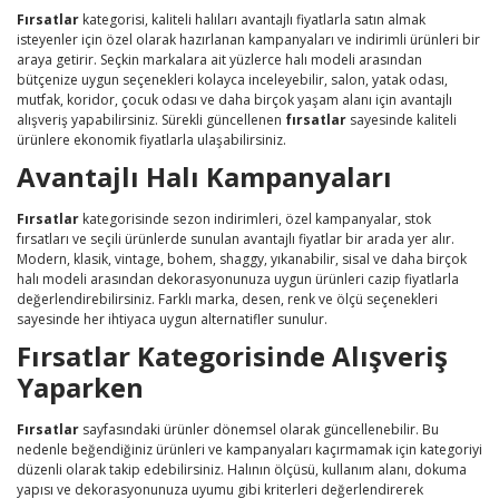
Fırsatlar
kategorisi, kaliteli halıları avantajlı fiyatlarla satın almak
isteyenler için özel olarak hazırlanan kampanyaları ve indirimli ürünleri bir
araya getirir. Seçkin markalara ait yüzlerce halı modeli arasından
bütçenize uygun seçenekleri kolayca inceleyebilir, salon, yatak odası,
mutfak, koridor, çocuk odası ve daha birçok yaşam alanı için avantajlı
alışveriş yapabilirsiniz. Sürekli güncellenen
fırsatlar
sayesinde kaliteli
ürünlere ekonomik fiyatlarla ulaşabilirsiniz.
Avantajlı Halı Kampanyaları
Fırsatlar
kategorisinde sezon indirimleri, özel kampanyalar, stok
fırsatları ve seçili ürünlerde sunulan avantajlı fiyatlar bir arada yer alır.
Modern, klasik, vintage, bohem, shaggy, yıkanabilir, sisal ve daha birçok
halı modeli arasından dekorasyonunuza uygun ürünleri cazip fiyatlarla
değerlendirebilirsiniz. Farklı marka, desen, renk ve ölçü seçenekleri
sayesinde her ihtiyaca uygun alternatifler sunulur.
Fırsatlar Kategorisinde Alışveriş
Yaparken
Fırsatlar
sayfasındaki ürünler dönemsel olarak güncellenebilir. Bu
nedenle beğendiğiniz ürünleri ve kampanyaları kaçırmamak için kategoriyi
düzenli olarak takip edebilirsiniz. Halının ölçüsü, kullanım alanı, dokuma
yapısı ve dekorasyonunuza uyumu gibi kriterleri değerlendirerek