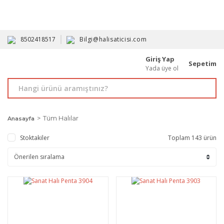
HAVALE İLE ALIMDA %10'A VARAN İNDİRİM - ÜYELERE ÖZEL
PROMOSYONLAR
8502418517
Bilgi@halisaticisi.com
Giriş Yap
Sepetim
Yada üye ol
Tüm Halılar
Anasayfa
Stoktakiler
Toplam 143 ürün