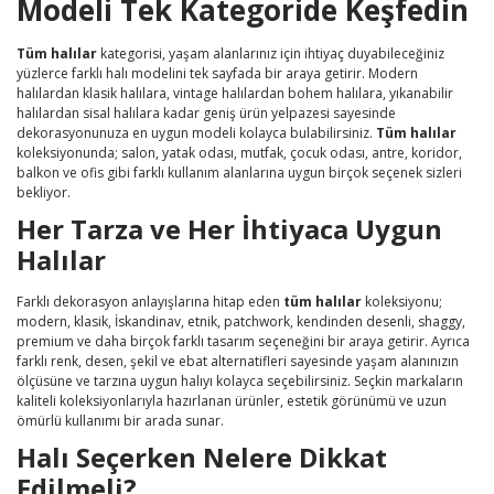
Modeli Tek Kategoride Keşfedin
Tüm halılar
kategorisi, yaşam alanlarınız için ihtiyaç duyabileceğiniz
yüzlerce farklı halı modelini tek sayfada bir araya getirir. Modern
halılardan klasik halılara, vintage halılardan bohem halılara, yıkanabilir
halılardan sisal halılara kadar geniş ürün yelpazesi sayesinde
dekorasyonunuza en uygun modeli kolayca bulabilirsiniz.
Tüm halılar
koleksiyonunda; salon, yatak odası, mutfak, çocuk odası, antre, koridor,
balkon ve ofis gibi farklı kullanım alanlarına uygun birçok seçenek sizleri
bekliyor.
Her Tarza ve Her İhtiyaca Uygun
Halılar
Farklı dekorasyon anlayışlarına hitap eden
tüm halılar
koleksiyonu;
modern, klasik, İskandinav, etnik, patchwork, kendinden desenli, shaggy,
premium ve daha birçok farklı tasarım seçeneğini bir araya getirir. Ayrıca
farklı renk, desen, şekil ve ebat alternatifleri sayesinde yaşam alanınızın
ölçüsüne ve tarzına uygun halıyı kolayca seçebilirsiniz. Seçkin markaların
kaliteli koleksiyonlarıyla hazırlanan ürünler, estetik görünümü ve uzun
ömürlü kullanımı bir arada sunar.
Halı Seçerken Nelere Dikkat
Edilmeli?