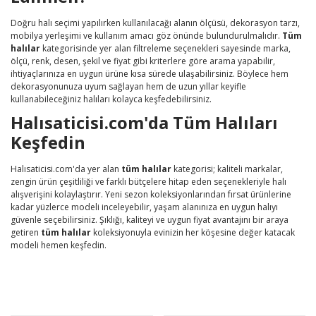
Doğru halı seçimi yapılırken kullanılacağı alanın ölçüsü, dekorasyon tarzı,
mobilya yerleşimi ve kullanım amacı göz önünde bulundurulmalıdır.
Tüm
halılar
kategorisinde yer alan filtreleme seçenekleri sayesinde marka,
ölçü, renk, desen, şekil ve fiyat gibi kriterlere göre arama yapabilir,
ihtiyaçlarınıza en uygun ürüne kısa sürede ulaşabilirsiniz. Böylece hem
dekorasyonunuza uyum sağlayan hem de uzun yıllar keyifle
kullanabileceğiniz halıları kolayca keşfedebilirsiniz.
Halısaticisi.com'da Tüm Halıları
Keşfedin
Halısaticisi.com'da yer alan
tüm halılar
kategorisi; kaliteli markalar,
zengin ürün çeşitliliği ve farklı bütçelere hitap eden seçenekleriyle halı
alışverişini kolaylaştırır. Yeni sezon koleksiyonlarından fırsat ürünlerine
kadar yüzlerce modeli inceleyebilir, yaşam alanınıza en uygun halıyı
güvenle seçebilirsiniz. Şıklığı, kaliteyi ve uygun fiyat avantajını bir araya
getiren
tüm halılar
koleksiyonuyla evinizin her köşesine değer katacak
modeli hemen keşfedin.