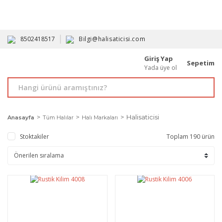
HAVALE İLE ALIMDA %10'A VARAN İNDİRİM - ÜYELERE ÖZEL
PROMOSYONLAR
8502418517
Bilgi@halisaticisi.com
Giriş Yap
Sepetim
Yada üye ol
Halisaticisi
Anasayfa
Tüm Halılar
Halı Markaları
Stoktakiler
Toplam 190 ürün