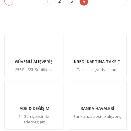
1
2
3
4
GÜVENLİ ALIŞVERİŞ
KREDİ KARTINA TAKSİT
256 Bit SSL Sertifikası
Taksitli alışveriş imkanı
İADE & DEĞİŞİM
BANKA HAVALESİ
14 Gün içerisinde
Banka havalesi ile alışveriş
iade/değişim