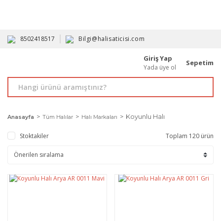
HAVALE İLE ALIMDA %10'A VARAN İNDİRİM - ÜYELERE ÖZEL
PROMOSYONLAR
8502418517
Bilgi@halisaticisi.com
Giriş Yap
Sepetim
Yada üye ol
Koyunlu Halı
Anasayfa
Tüm Halılar
Halı Markaları
Stoktakiler
Toplam 120 ürün