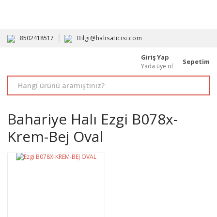
HAVALE İLE ALIMDA %10'A VARAN İNDİRİM - ÜYELERE ÖZEL
PROMOSYONLAR
8502418517
Bilgi@halisaticisi.com
Giriş Yap
Sepetim
Yada üye ol
Bahariye Halı Ezgi B078x-
Krem-Bej Oval