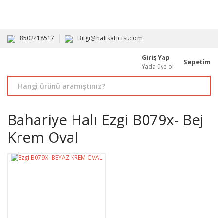
HAVALE İLE ALIMDA %10'A VARAN İNDİRİM - ÜYELERE ÖZEL
PROMOSYONLAR
8502418517
Bilgi@halisaticisi.com
Giriş Yap
Sepetim
Yada üye ol
Bahariye Halı Ezgi B079x- Bej
Krem Oval