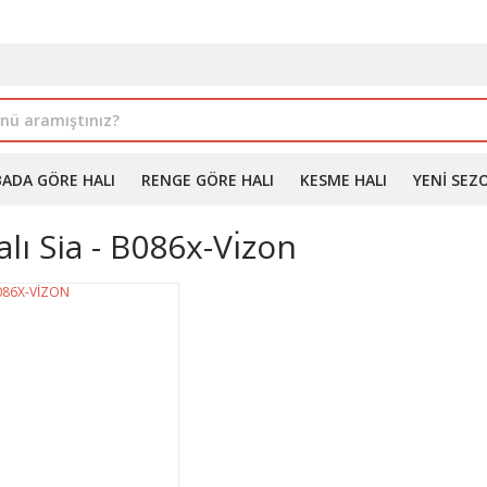
İLE ALIMDA %10'A VARAN İNDİRİM - ÜYELERE ÖZEL PROM
BADA GÖRE HALI
RENGE GÖRE HALI
KESME HALI
YENI SEZ
lı Sia - B086x-Vı̇zon