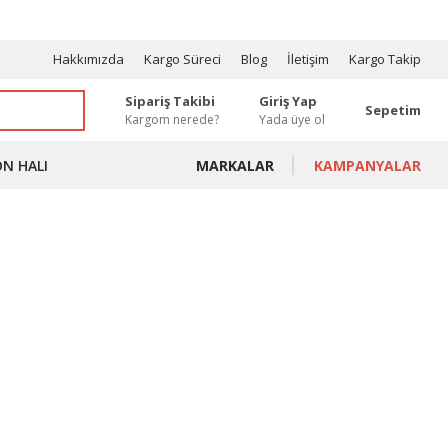
OSYONLAR
Hakkımızda
Kargo Süreci
Blog
İletişim
Kargo Takip
Sipariş Takibi
Giriş Yap
Sepetim
Kargom nerede?
Yada üye ol
ON HALI
MARKALAR
KAMPANYALAR