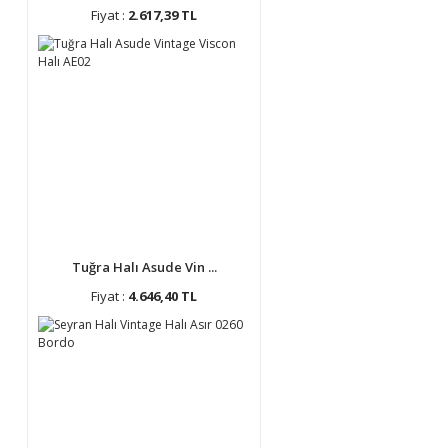
Fiyat :
2.617,39 TL
Tuğra Halı Asude Vin ...
Fiyat :
4.646,40 TL