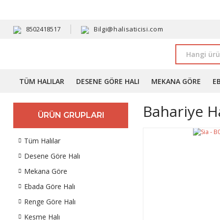
HAVALE 
8502418517
Bilgi@halisaticisi.com
TÜM HALILAR
DESENE GÖRE HALI
MEKANA GÖRE
E
Bahariye Ha
ÜRÜN GRUPLARI
Tüm Halılar
Desene Göre Halı
Mekana Göre
Ebada Göre Halı
Renge Göre Halı
Kesme Halı