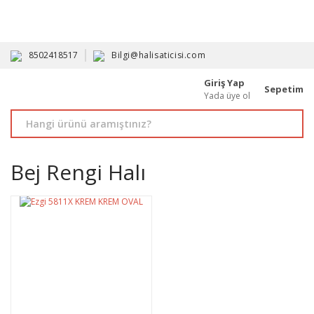
HAVALE İLE ALIMDA %10'A VARAN İNDİRİM - ÜYELERE ÖZEL
PROMOSYONLAR
8502418517
Bilgi@halisaticisi.com
Giriş Yap
Sepetim
Yada üye ol
Bej Rengi Halı