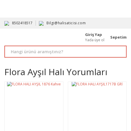
HAVALE İLE ALIMDA %10'A VARAN İNDİRİM - ÜYELERE ÖZEL
PROMOSYONLAR
8502418517
Bilgi@halisaticisi.com
Giriş Yap
Sepetim
Yada üye ol
Flora Ayşıl Halı Yorumları