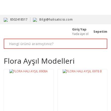
HAVALE İLE ALIMDA %10'A VARAN İNDİRİM - ÜYELERE ÖZEL
PROMOSYONLAR
8502418517
Bilgi@halisaticisi.com
Giriş Yap
Sepetim
Yada üye ol
Flora Ayşıl Modelleri