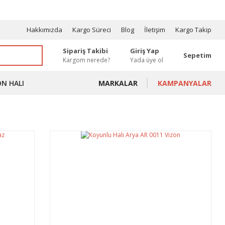
OSYONLAR
Hakkımızda
Kargo Süreci
Blog
İletişim
Kargo Takip
Sipariş Takibi
Giriş Yap
Sepetim
Kargom nerede?
Yada üye ol
ON HALI
MARKALAR
KAMPANYALAR