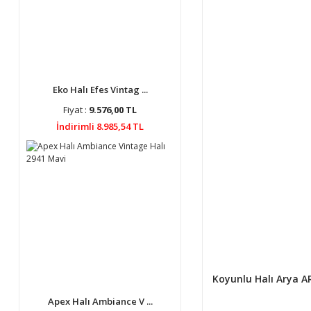
Eko Halı Efes Vintag ...
Fiyat :
9.576,00 TL
İndirimli 8.985,54 TL
Koyunlu Halı Arya A
Apex Halı Ambiance V ...