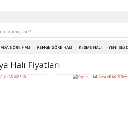
İLE ALIMDA %10'A VARAN İNDİRİM - ÜYELERE ÖZEL PROM
BADA GÖRE HALI
RENGE GÖRE HALI
KESME HALI
YENI SEZ
a Halı Fiyatları