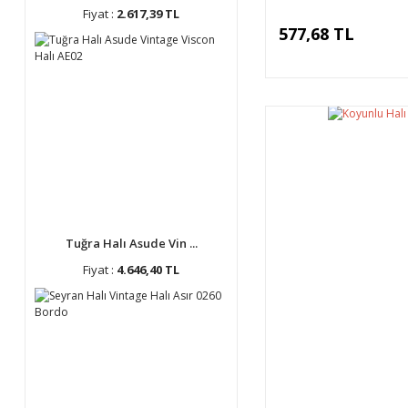
Fiyat :
2.617,39 TL
577,68 TL
Tuğra Halı Asude Vin ...
Fiyat :
4.646,40 TL