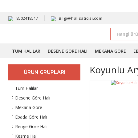
HAVALE 
8502418517
Bilgi@halisaticisi.com
TÜM HALILAR
DESENE GÖRE HALI
MEKANA GÖRE
E
Koyunlu Ary
ÜRÜN GRUPLARI
Tüm Halılar
Desene Göre Halı
Mekana Göre
Ebada Göre Halı
Renge Göre Halı
Kesme Halı