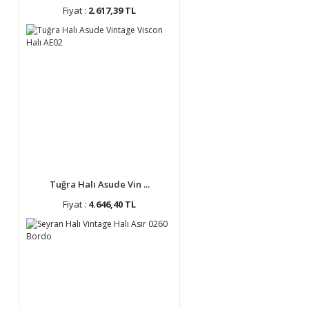
Fiyat :
2.617,39 TL
Tuğra Halı Asude Vin ...
Fiyat :
4.646,40 TL