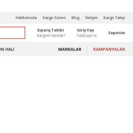
OSYONLAR
Hakkımızda
Kargo Süreci
Blog
İletişim
Kargo Takip
Sipariş Takibi
Giriş Yap
Sepetim
Kargom nerede?
Yada üye ol
ON HALI
MARKALAR
KAMPANYALAR