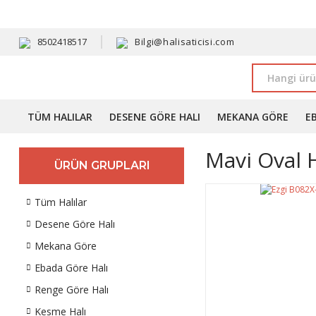
HAVALE 
8502418517
Bilgi@halisaticisi.com
TÜM HALILAR
DESENE GÖRE HALI
MEKANA GÖRE
E
Mavi Oval H
ÜRÜN GRUPLARI
Tüm Halılar
Desene Göre Halı
Mekana Göre
Ebada Göre Halı
Renge Göre Halı
Kesme Halı