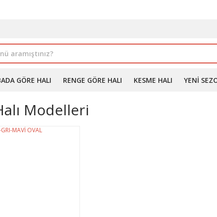
İLE ALIMDA %10'A VARAN İNDİRİM - ÜYELERE ÖZEL PROM
BADA GÖRE HALI
RENGE GÖRE HALI
KESME HALI
YENI SEZ
alı Modelleri