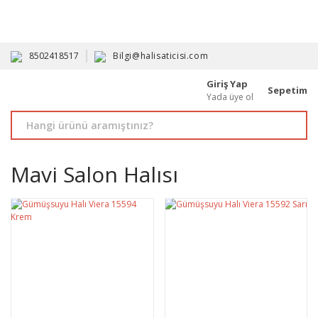
HAVALE İLE ALIMDA %10'A VARAN İNDİRİM - ÜYELERE ÖZEL
PROMOSYONLAR
8502418517
Bilgi@halisaticisi.com
Giriş Yap
Sepetim
Yada üye ol
Mavi Salon Halısı