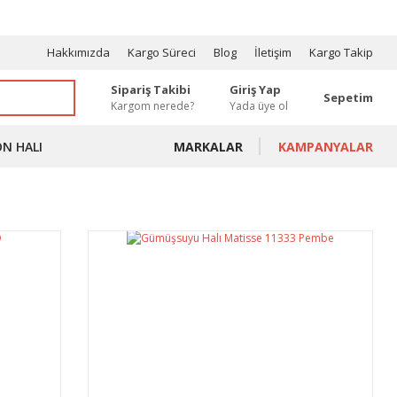
OSYONLAR
Hakkımızda
Kargo Süreci
Blog
İletişim
Kargo Takip
Sipariş Takibi
Giriş Yap
Sepetim
Kargom nerede?
Yada üye ol
ON HALI
MARKALAR
KAMPANYALAR