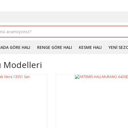
İLE ALIMDA %10'A VARAN İNDİRİM - ÜYELERE ÖZEL PROM
BADA GÖRE HALI
RENGE GÖRE HALI
KESME HALI
YENI SEZ
 Modelleri