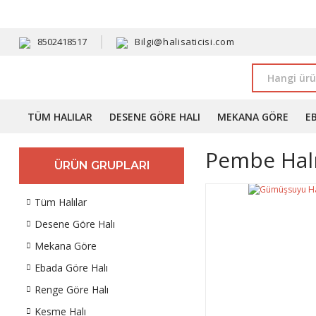
HAVALE 
8502418517
Bilgi@halisaticisi.com
TÜM HALILAR
DESENE GÖRE HALI
MEKANA GÖRE
E
Pembe Halı
ÜRÜN GRUPLARI
Tüm Halılar
Desene Göre Halı
Mekana Göre
Ebada Göre Halı
Renge Göre Halı
Kesme Halı