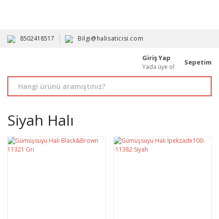
HAVALE İLE ALIMDA %10'A VARAN İNDİRİM - ÜYELERE ÖZEL
PROMOSYONLAR
8502418517
Bilgi@halisaticisi.com
Giriş Yap
Sepetim
Yada üye ol
Siyah Halı