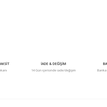
konularda yetersiz gördüğünüz noktaları öneri formunu kullanarak tarafım
Bu ürüne ilk yorumu siz yapın!
Yorum Yaz
AKSİT
İADE & DEĞİŞİM
BA
imkanı
14 Gün içerisinde iade/değişim
Banka h
Gönder