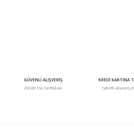
Bu ürünün fiyat bilgisi, resim, ürün açıklamalarında ve diğer 
Görüş ve önerileriniz için teşekkür ederiz.
Ürün resmi kalitesiz, bozuk veya görüntülenemiyor.
Ürün açıklamasında eksik bilgiler bulunuyor.
Ürün bilgilerinde hatalar bulunuyor.
Ürün fiyatı diğer sitelerden daha pahalı.
Bu ürüne benzer farklı alternatifler olmalı.
GÜVENLİ ALIŞVERİŞ
KREDİ KARTINA T
256 Bit SSL Sertifikası
Taksitli alışveriş 