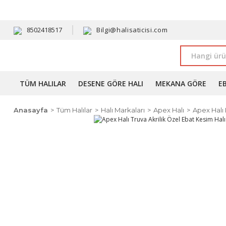
HAVALE 
8502418517
Bilgi@halisaticisi.com
TÜM HALILAR
DESENE GÖRE HALI
MEKANA GÖRE
E
Anasayfa
Tüm Halılar
Halı Markaları
Apex Halı
Apex Halı