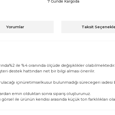
7 Günde Kargoda
Yorumlar
Taksit Seçenekle
arında%2 ile %4 oranında ölçüde değişiklikler olabilmektedir.
ri destek hattından net bir bilgi alması önerilir.
uşturulacağı içinüretimselkusur bulunmadığı sürecegeri iade
rdan emin olduktan sonra sipariş oluşturunuz.
görsel ile ürünün kendisi arasında küçük ton farklılıkları ol