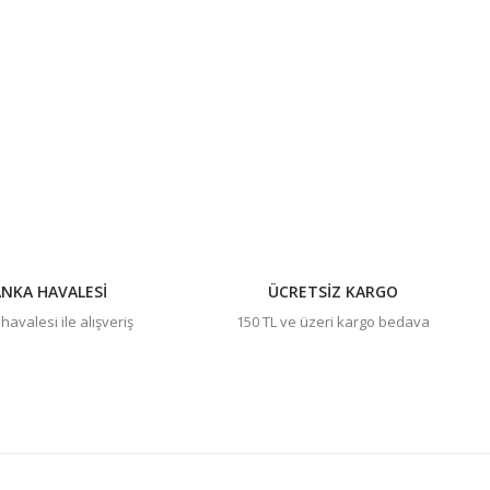
ıza iletebilirsiniz.
NKA HAVALESİ
ÜCRETSİZ KARGO
avalesi ile alışveriş
150 TL ve üzeri kargo bedava