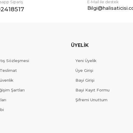
app Sipariş
E-Mail ile destek
Bilgi@halisaticisi.
2418517
ÜYELİK
atış Sözleşmesi
Yeni Üyelik
Teslimat
Üye Girişi
Güvenlik
Bayi Girişi
işim Şartları
Bayi Kayıt Formu
ları
Şifremi Unuttum
ibi