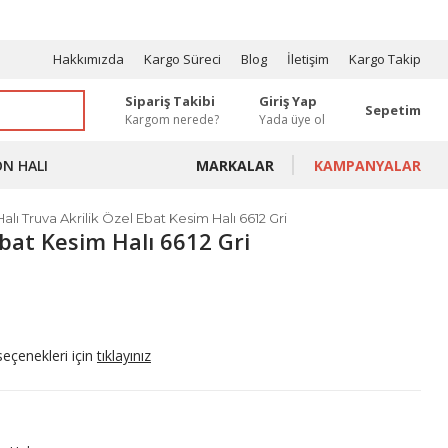
OSYONLAR
Hakkımızda
Kargo Süreci
Blog
İletişim
Kargo Takip
Sipariş Takibi
Giriş Yap
Sepetim
Kargom nerede?
Yada üye ol
ON HALI
MARKALAR
KAMPANYALAR
alı Truva Akrilik Özel Ebat Kesim Halı 6612 Gri
Ebat Kesim Halı 6612 Gri
seçenekleri için
tıklayınız