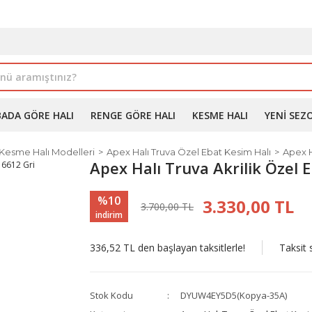
İLE ALIMDA %10'A VARAN İNDİRİM - ÜYELERE ÖZEL PROM
BADA GÖRE HALI
RENGE GÖRE HALI
KESME HALI
YENI SEZ
 Kesme Halı Modelleri
Apex Halı Truva Özel Ebat Kesim Halı
Apex H
Apex Halı Truva Akrilik Özel 
%10
3.330,00 TL
3.700,00 TL
indirim
336,52 TL den başlayan taksitlerle!
Taksit 
Stok Kodu
DYUW4EY5D5(Kopya-35A)