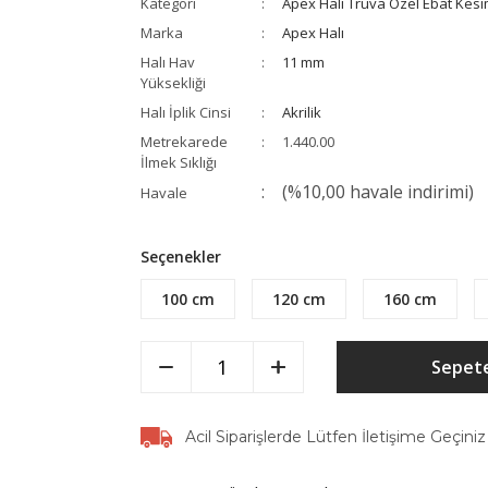
Kategori
Apex Halı Truva Özel Ebat Kesi
Marka
Apex Halı
Halı Hav
11 mm
Yüksekliği
Halı İplik Cinsi
Akrilik
Metrekarede
1.440.00
İlmek Sıklığı
(%10,00 havale indirimi)
Havale
Seçenekler
100 cm
120 cm
160 cm
Sepete
Acil Siparişlerde Lütfen İletişime Geçiniz