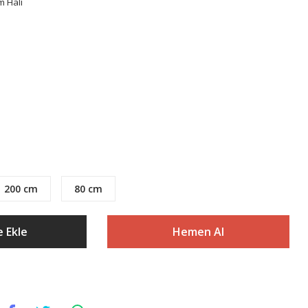
m Halı
200 cm
80 cm
 Ekle
Hemen Al