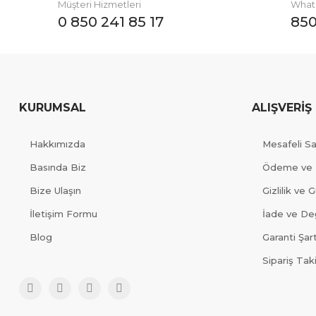
Müşteri Hizmetleri
Whats
0 850 241 85 17
850
KURUMSAL
ALIŞVERİŞ
Hakkımızda
Mesafeli S
Basında Biz
Ödeme ve 
Bize Ulaşın
Gizlilik ve 
İletişim Formu
İade ve Değ
Blog
Garanti Şart
Sipariş Tak