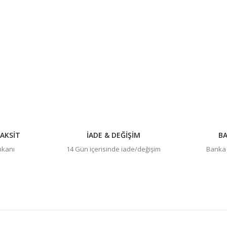
konularda yetersiz gördüğünüz noktaları öneri formunu kullanarak tarafım
Bu ürüne ilk yorumu siz yapın!
Yorum Yaz
AKSİT
İADE & DEĞİŞİM
BA
imkanı
14 Gün içerisinde iade/değişim
Banka h
Gönder