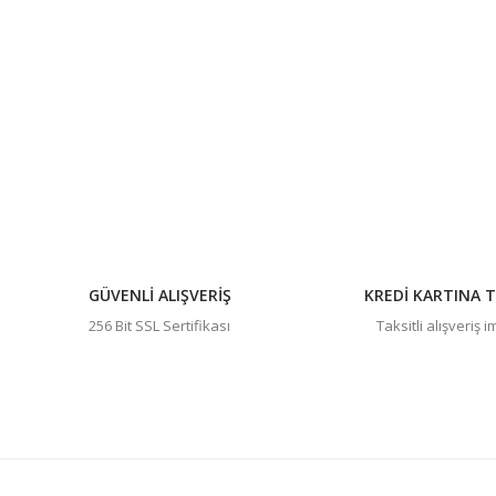
Bu ürünün fiyat bilgisi, resim, ürün açıklamalarında ve diğer 
Görüş ve önerileriniz için teşekkür ederiz.
Ürün resmi kalitesiz, bozuk veya görüntülenemiyor.
Ürün açıklamasında eksik bilgiler bulunuyor.
Ürün bilgilerinde hatalar bulunuyor.
Ürün fiyatı diğer sitelerden daha pahalı.
Bu ürüne benzer farklı alternatifler olmalı.
GÜVENLİ ALIŞVERİŞ
KREDİ KARTINA T
256 Bit SSL Sertifikası
Taksitli alışveriş 