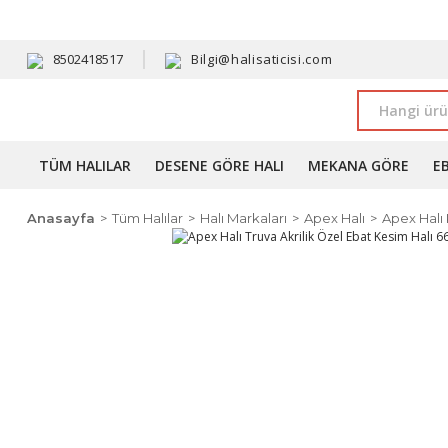
HAVALE 
8502418517
Bilgi@halisaticisi.com
TÜM HALILAR
DESENE GÖRE HALI
MEKANA GÖRE
E
Anasayfa
Tüm Halılar
Halı Markaları
Apex Halı
Apex Halı