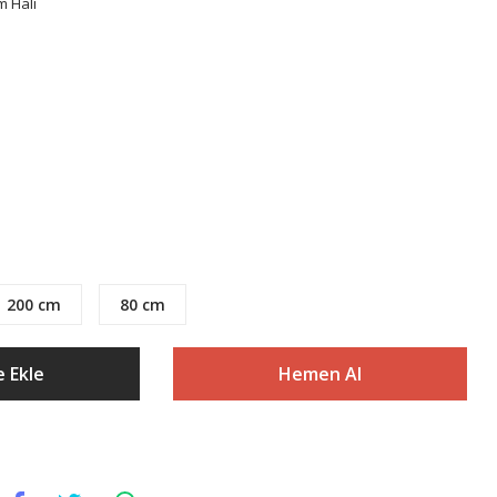
m Halı
200 cm
80 cm
 Ekle
Hemen Al