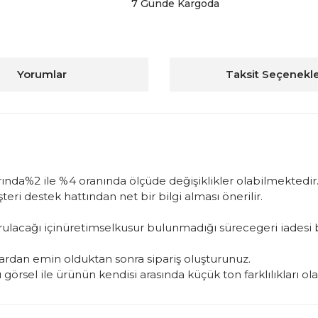
7 Günde Kargoda
Yorumlar
Taksit Seçenekle
arında%2 ile %4 oranında ölçüde değişiklikler olabilmektedir.
ri destek hattından net bir bilgi alması önerilir.
uşturulacağı içinüretimselkusur bulunmadığı sürecegeri iade
rdan emin olduktan sonra sipariş oluşturunuz.
görsel ile ürünün kendisi arasında küçük ton farklılıkları ol