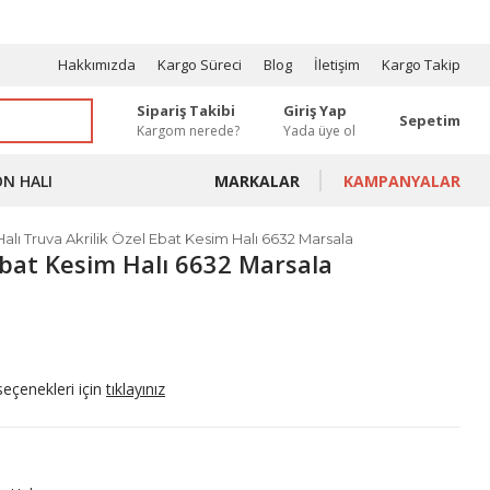
OSYONLAR
Hakkımızda
Kargo Süreci
Blog
İletişim
Kargo Takip
Sipariş Takibi
Giriş Yap
Sepetim
Kargom nerede?
Yada üye ol
ON HALI
MARKALAR
KAMPANYALAR
alı Truva Akrilik Özel Ebat Kesim Halı 6632 Marsala
Ebat Kesim Halı 6632 Marsala
seçenekleri için
tıklayınız