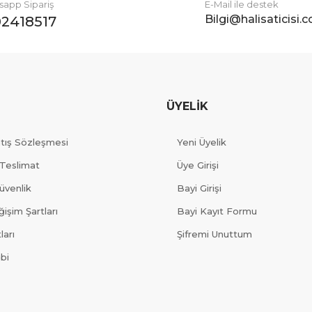
app Sipariş
E-Mail ile destek
Bilgi@halisaticisi.
2418517
ÜYELİK
atış Sözleşmesi
Yeni Üyelik
Teslimat
Üye Girişi
Güvenlik
Bayi Girişi
işim Şartları
Bayi Kayıt Formu
ları
Şifremi Unuttum
ibi