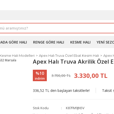
İLE ALIMDA %10'A VARAN İNDİRİM - ÜYELERE ÖZEL PROM
BADA GÖRE HALI
RENGE GÖRE HALI
KESME HALI
YENI SEZ
 Kesme Halı Modelleri
Apex Halı Truva Özel Ebat Kesim Halı
Apex H
Apex Halı Truva Akrilik Özel 
%10
3.330,00 TL
3.700,00 TL
indirim
336,52 TL den başlayan taksitlerle!
Taksit 
Stok Kodu
K87FM9JN5V