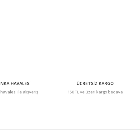
ıza iletebilirsiniz.
NKA HAVALESİ
ÜCRETSİZ KARGO
avalesi ile alışveriş
150 TL ve üzeri kargo bedava