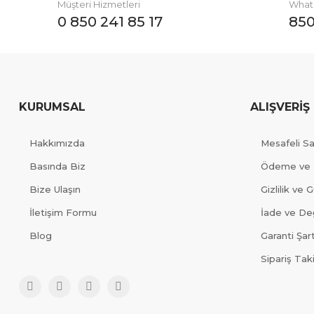
Müşteri Hizmetleri
Whats
0 850 241 85 17
850
KURUMSAL
ALIŞVERİŞ
Hakkımızda
Mesafeli S
Basında Biz
Ödeme ve 
Bize Ulaşın
Gizlilik ve 
İletişim Formu
İade ve Değ
Blog
Garanti Şart
Sipariş Tak