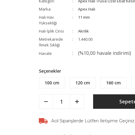
Kategori
Apex Halı Truva Özel Ebat Kesi
Marka
Apex Halı
Halı Hav
11 mm
Yüksekliği
Halı İplik Cinsi
Akrilik
Metrekarede
1.440.00
İlmek Sıklığı
(%10,00 havale indirimi)
Havale
Seçenekler
100 cm
120 cm
160 cm
Sepete
Acil Siparişlerde Lütfen İletişime Geçiniz