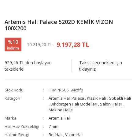
Artemis Halı Palace 5202D KEMİK VİZON
100X200
%10
9.197,28 TL
10.219,20 TL
indirim
929,46 TL den başlayan
Taksit seçenekleri için
taksitlerle!
tıklayınız
Stok Kodu
FHMPRSU5_94cdf0
Kategori
Artemis Halı Palace
,
Klasik Halı
,
Göbekli Halı
,
Dikdörtgen Halı Modelleri
,
Salon Halısı
,
Makine Halısı
Marka
Artemis Halı
Halı Hav Yüksekliği
7 mm
Halının Rengi
Bej Halı
,
Vizon Halı