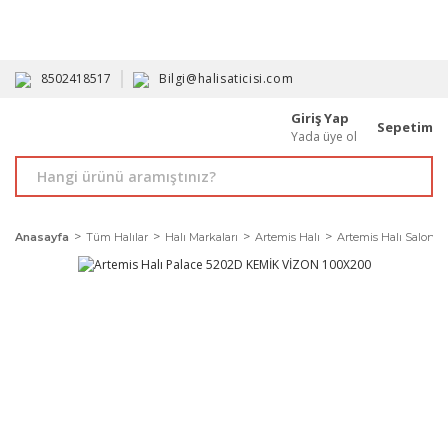
HAVALE İLE ALIMDA %10'A VARAN İNDİRİM - ÜYELERE ÖZEL
PROMOSYONLAR
8502418517
Bilgi@halisaticisi.com
Giriş Yap
Sepetim
Yada üye ol
Anasayfa
Tüm Halılar
Halı Markaları
Artemis Halı
Artemis Halı Salon Ha