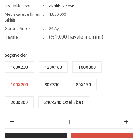
Halı İplik Cinsi
Akrilik+Viscon
Metrekarede İlmek
1.800.000
Sıklığı
Garanti Süresi
24 Ay
(%10,00 havale indirimi)
Havale
Seçenekler
160X230
120X180
100X300
100X200
80X300
80X150
200x300
240x340 Özel Ebat