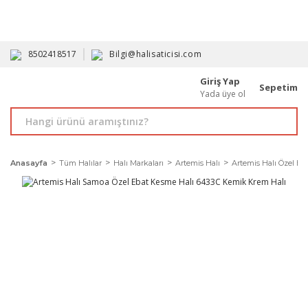
HAVALE İLE ALIMDA %10'A VARAN İNDİRİM - ÜYELERE ÖZEL
PROMOSYONLAR
8502418517
Bilgi@halisaticisi.com
Giriş Yap
Sepetim
Yada üye ol
Anasayfa
Tüm Halılar
Halı Markaları
Artemis Halı
Artemis Halı Özel Eb