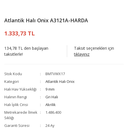
Atlantik Halı Onix A3121A-HARDA
1.333,73 TL
134,78 TL den başlayan
Taksit seçenekleri için
taksitlerle!
tıklayınız
Stok Kodu
BMTVWX17
Kategori
Atlantik Halı Onix
Halı Hav Yüksekliği
9 mm
Halının Rengi
Gri Halı
Halı İplik Cinsi
Akrilik
Metrekarede İlmek
1.486.400
Sıklığı
Garanti Süresi
24 Ay