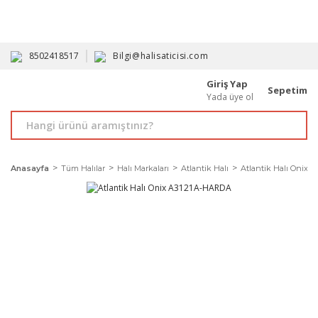
HAVALE İLE ALIMDA %10'A VARAN İNDİRİM - ÜYELERE ÖZEL
PROMOSYONLAR
8502418517
Bilgi@halisaticisi.com
Giriş Yap
Sepetim
Yada üye ol
Anasayfa
Tüm Halılar
Halı Markaları
Atlantik Halı
Atlantik Halı Onix