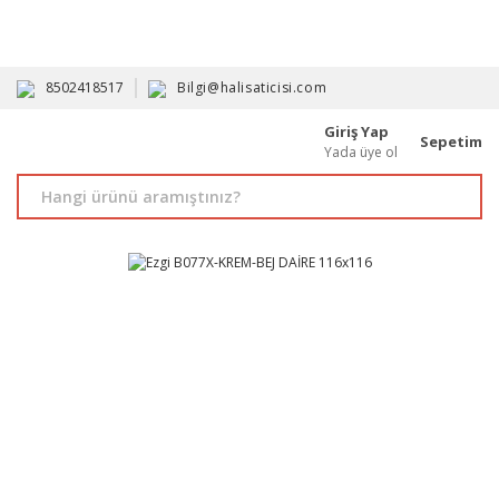
HAVALE İLE ALIMDA %10'A VARAN İNDİRİM - ÜYELERE ÖZEL
PROMOSYONLAR
8502418517
Bilgi@halisaticisi.com
Giriş Yap
Sepetim
Yada üye ol