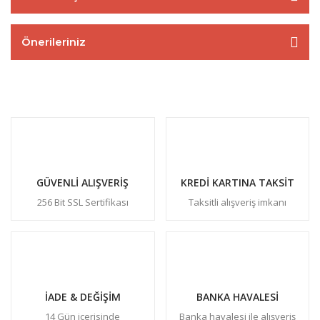
Önerileriniz
GÜVENLİ ALIŞVERİŞ
KREDİ KARTINA TAKSİT
256 Bit SSL Sertifikası
Taksitli alışveriş imkanı
İADE & DEĞİŞİM
BANKA HAVALESİ
14 Gün içerisinde
Banka havalesi ile alışveriş