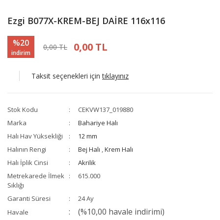
Ezgi B077X-KREM-BEJ DAİRE 116x116
%20
0,00 TL
0,00 TL
indirim
Taksit seçenekleri için
tıklayınız
Stok Kodu
CEKVW137_019880
Marka
Bahariye Halı
Halı Hav Yüksekliği
12 mm
Halının Rengi
Bej Halı
,
Krem Halı
Halı İplik Cinsi
Akrilik
Metrekarede İlmek
615.000
Sıklığı
Garanti Süresi
24 Ay
(%10,00 havale indirimi)
Havale