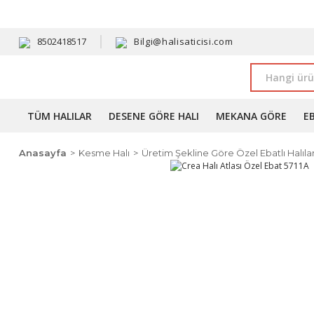
HAVALE 
8502418517
Bilgi@halisaticisi.com
TÜM HALILAR
DESENE GÖRE HALI
MEKANA GÖRE
E
Anasayfa
Kesme Halı
Üretim Şekline Göre Özel Ebatlı Halıla