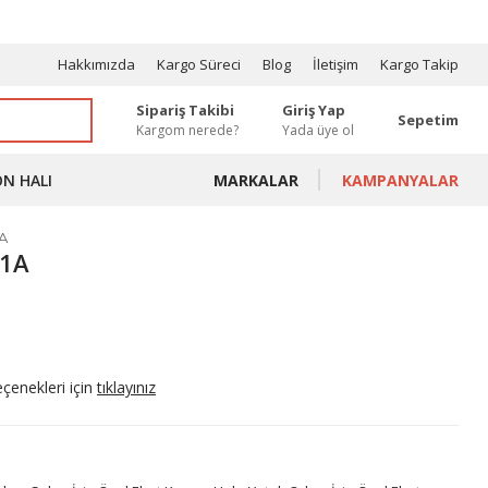
OSYONLAR
Hakkımızda
Kargo Süreci
Blog
İletişim
Kargo Takip
Sipariş Takibi
Giriş Yap
Sepetim
Kargom nerede?
Yada üye ol
ON HALI
MARKALAR
KAMPANYALAR
1A
11A
eçenekleri için
tıklayınız