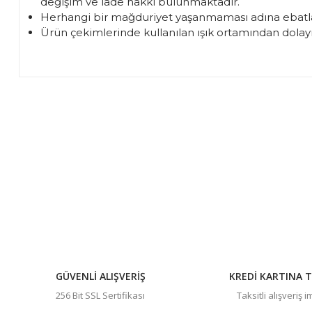
değişim ve iade hakkı bulunmaktadır.
Herhangi bir mağduriyet yaşanmaması adına ebatla
Ürün çekimlerinde kullanılan ışık ortamından dolayı 
Bu ürünün fiyat bilgisi, resim, ürün açıklamalarında ve diğer 
Görüş ve önerileriniz için teşekkür ederiz.
Ürün resmi kalitesiz, bozuk veya görüntülenemiyor.
Ürün açıklamasında eksik bilgiler bulunuyor.
Ürün bilgilerinde hatalar bulunuyor.
Ürün fiyatı diğer sitelerden daha pahalı.
Bu ürüne benzer farklı alternatifler olmalı.
GÜVENLİ ALIŞVERİŞ
KREDİ KARTINA T
256 Bit SSL Sertifikası
Taksitli alışveriş 