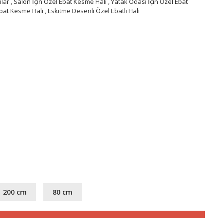
ılar
,
Salon İçin Özel Ebat Kesme Halı
,
Yatak Odası İçin Özel Ebat
Ebat Kesme Halı
,
Eskitme Desenli Özel Ebatlı Halı
200 cm
80 cm