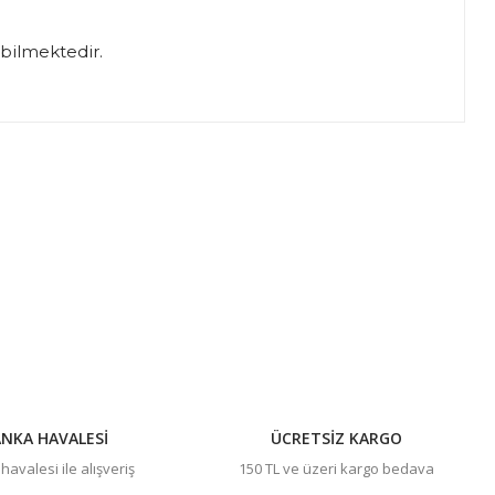
abilmektedir.
ıza iletebilirsiniz.
NKA HAVALESİ
ÜCRETSİZ KARGO
avalesi ile alışveriş
150 TL ve üzeri kargo bedava