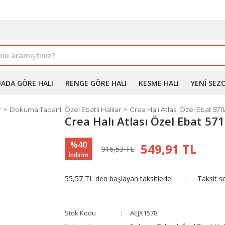
İLE ALIMDA %10'A VARAN İNDİRİM - ÜYELERE ÖZEL PROM
BADA GÖRE HALI
RENGE GÖRE HALI
KESME HALI
YENI SEZ
r
Dokuma Tabanlı Özel Ebatlı Halılar
Crea Halı Atlası Özel Ebat 571
Crea Halı Atlası Özel Ebat 57
%40
549,91 TL
916,53 TL
indirim
55,57 TL den başlayan taksitlerle!
Taksit s
Stok Kodu
AEJX1578