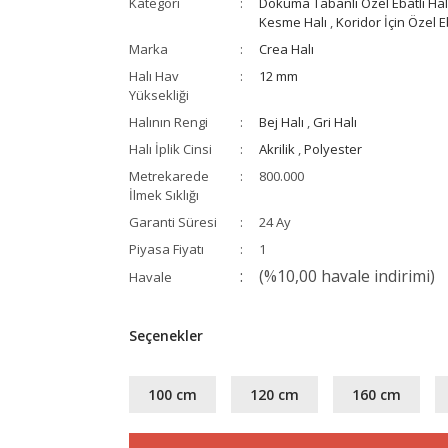
Kategori
Dokuma Tabanlı Özel Ebatlı Hal
Kesme Halı
,
Koridor İçin Özel 
Marka
Crea Halı
Halı Hav
12 mm
Yüksekliği
Halının Rengi
Bej Halı
,
Gri Halı
Halı İplik Cinsi
Akrilik
,
Polyester
Metrekarede
800.000
İlmek Sıklığı
Garanti Süresi
24 Ay
Piyasa Fiyatı
1
(%10,00 havale indirimi)
Havale
Seçenekler
100 cm
120 cm
160 cm