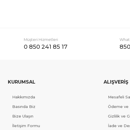
Müşteri Hizmetleri
Whats
0 850 241 85 17
850
KURUMSAL
ALIŞVERİŞ
Hakkımızda
Mesafeli S
Basında Biz
Ödeme ve 
Bize Ulaşın
Gizlilik ve 
İletişim Formu
İade ve Değ