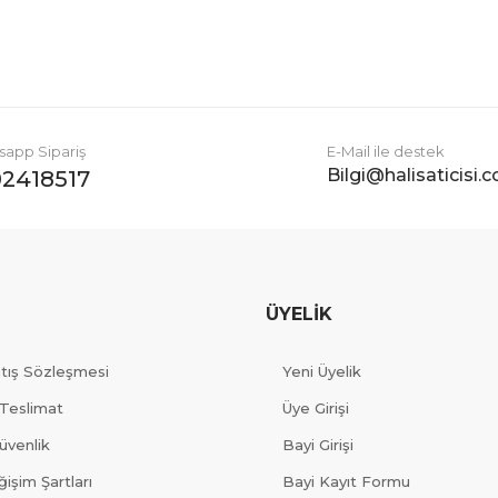
Gönder
app Sipariş
E-Mail ile destek
Bilgi@halisaticisi.
2418517
ÜYELİK
atış Sözleşmesi
Yeni Üyelik
Teslimat
Üye Girişi
Güvenlik
Bayi Girişi
işim Şartları
Bayi Kayıt Formu