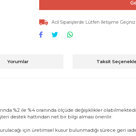
Ge
Acil Siparişlerde Lütfen İletişime Geçiniz
Yorumlar
Taksit Seçenekle
arında %2 ile %4 oranında ölçüde değişiklikler olabilmektedir
ri destek hattından net bir bilgi alması önerilir.
oluşturulacağı için üretimsel kusur bulunmadığı sürece geri 