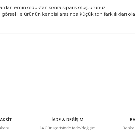
rdan emin olduktan sonra sipariş oluşturunuz.
görsel ile ürünün kendisi arasında küçük ton farklılıkları ol
konularda yetersiz gördüğünüz noktaları öneri formunu kullanarak tarafım
Bu ürüne ilk yorumu siz yapın!
Yorum Yaz
AKSİT
İADE & DEĞİŞİM
BA
imkanı
14 Gün içerisinde iade/değişim
Banka h