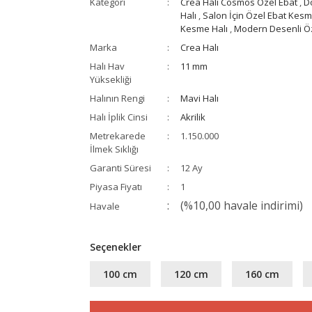
Kategori
Crea Halı Cosmos Özel Ebat
,
D
Halı
,
Salon İçin Özel Ebat Kesm
Kesme Halı
,
Modern Desenli Öze
Marka
Crea Halı
Halı Hav
11 mm
Yüksekliği
Halının Rengi
Mavi Halı
Halı İplik Cinsi
Akrilik
Metrekarede
1.150.000
İlmek Sıklığı
Garanti Süresi
12 Ay
Piyasa Fiyatı
1
(%10,00 havale indirimi)
Havale
Seçenekler
100 cm
120 cm
160 cm