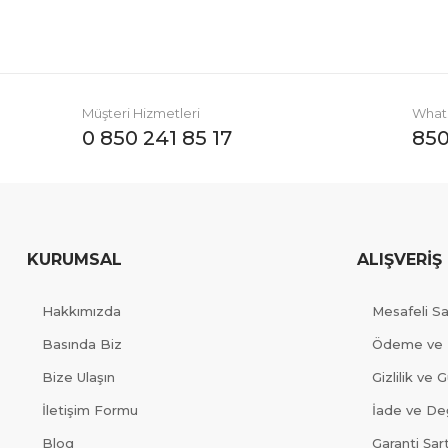
Müşteri Hizmetleri
Whats
0 850 241 85 17
850
KURUMSAL
ALIŞVERİŞ
Hakkımızda
Mesafeli S
Basında Biz
Ödeme ve 
Bize Ulaşın
Gizlilik ve 
İletişim Formu
İade ve Değ
Blog
Garanti Şart