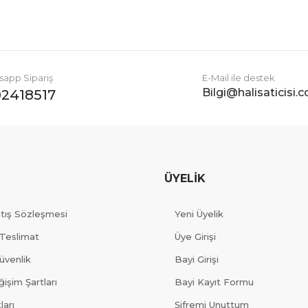
app Sipariş
E-Mail ile destek
Bilgi@halisaticisi.
2418517
ÜYELİK
atış Sözleşmesi
Yeni Üyelik
Teslimat
Üye Girişi
Güvenlik
Bayi Girişi
işim Şartları
Bayi Kayıt Formu
ları
Şifremi Unuttum