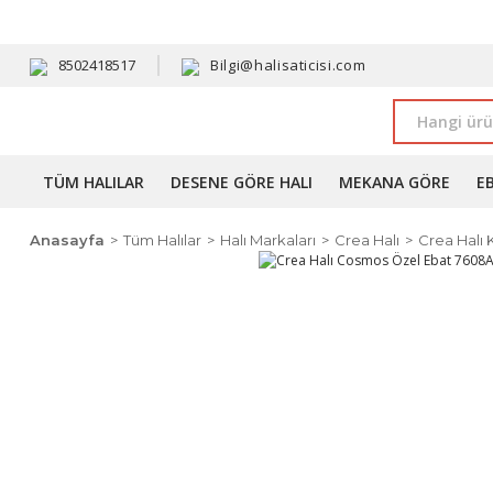
HAVALE 
8502418517
Bilgi@halisaticisi.com
TÜM HALILAR
DESENE GÖRE HALI
MEKANA GÖRE
E
Anasayfa
Tüm Halılar
Halı Markaları
Crea Halı
Crea Halı 