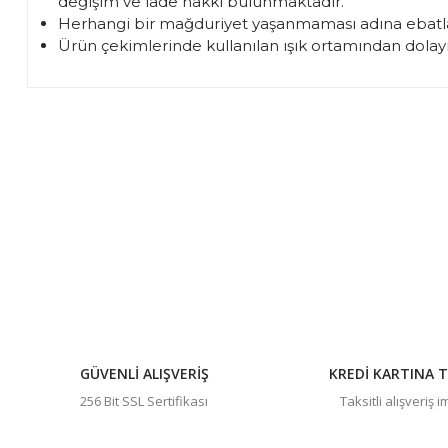
değişim ve iade hakkı bulunmaktadır.
Herhangi bir mağduriyet yaşanmaması adına ebatla
Ürün çekimlerinde kullanılan ışık ortamından dolayı 
Bu ürünün fiyat bilgisi, resim, ürün açıklamalarında ve diğer 
Görüş ve önerileriniz için teşekkür ederiz.
Ürün resmi kalitesiz, bozuk veya görüntülenemiyor.
Ürün açıklamasında eksik bilgiler bulunuyor.
Ürün bilgilerinde hatalar bulunuyor.
Ürün fiyatı diğer sitelerden daha pahalı.
Bu ürüne benzer farklı alternatifler olmalı.
GÜVENLİ ALIŞVERİŞ
KREDİ KARTINA T
256 Bit SSL Sertifikası
Taksitli alışveriş 