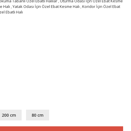
okuma Tabanlı Özel Ebatlı Halılar
,
Oturma Odası İçin Özel Ebat Kesme
e Halı
,
Yatak Odası İçin Özel Ebat Kesme Halı
,
Koridor İçin Özel Ebat
l Ebatlı Halı
200 cm
80 cm