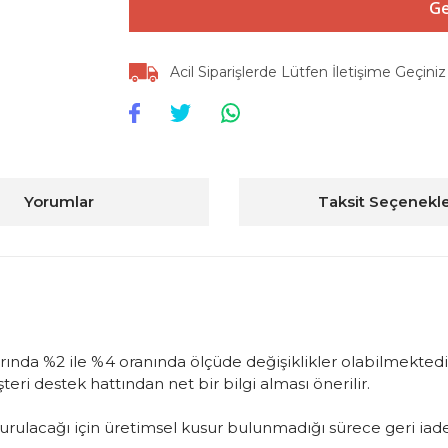
Ge
Acil Siparişlerde Lütfen İletişime Geçiniz
Yorumlar
Taksit Seçenekle
arında %2 ile %4 oranında ölçüde değişiklikler olabilmektedir
ri destek hattından net bir bilgi alması önerilir.
oluşturulacağı için üretimsel kusur bulunmadığı sürece geri 