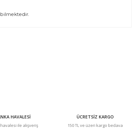
abilmektedir.
ıza iletebilirsiniz.
NKA HAVALESİ
ÜCRETSİZ KARGO
avalesi ile alışveriş
150 TL ve üzeri kargo bedava