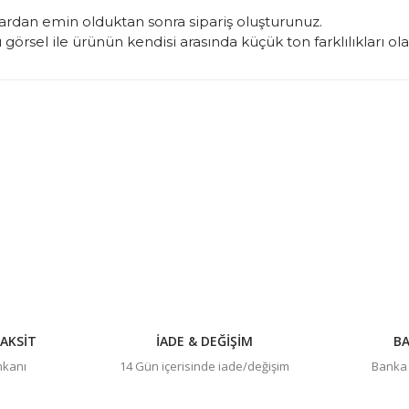
rdan emin olduktan sonra sipariş oluşturunuz.
görsel ile ürünün kendisi arasında küçük ton farklılıkları ol
konularda yetersiz gördüğünüz noktaları öneri formunu kullanarak tarafım
Bu ürüne ilk yorumu siz yapın!
Yorum Yaz
AKSİT
İADE & DEĞİŞİM
BA
imkanı
14 Gün içerisinde iade/değişim
Banka h
Gönder