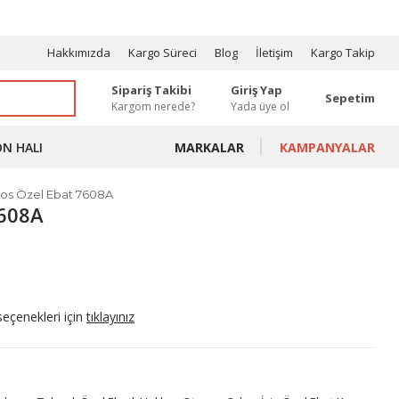
OSYONLAR
Hakkımızda
Kargo Süreci
Blog
İletişim
Kargo Takip
Sipariş Takibi
Giriş Yap
Sepetim
Kargom nerede?
Yada üye ol
ON HALI
MARKALAR
KAMPANYALAR
os Özel Ebat 7608A
7608A
seçenekleri için
tıklayınız