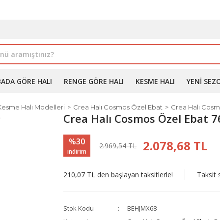
İLE ALIMDA %10'A VARAN İNDİRİM - ÜYELERE ÖZEL PROM
BADA GÖRE HALI
RENGE GÖRE HALI
KESME HALI
YENI SEZ
Kesme Halı Modelleri
Crea Halı Cosmos Özel Ebat
Crea Halı Cosm
Crea Halı Cosmos Özel Ebat 
%30
2.078,68 TL
2.969,54 TL
indirim
210,07 TL den başlayan taksitlerle!
Taksit 
Stok Kodu
BEHJMX68