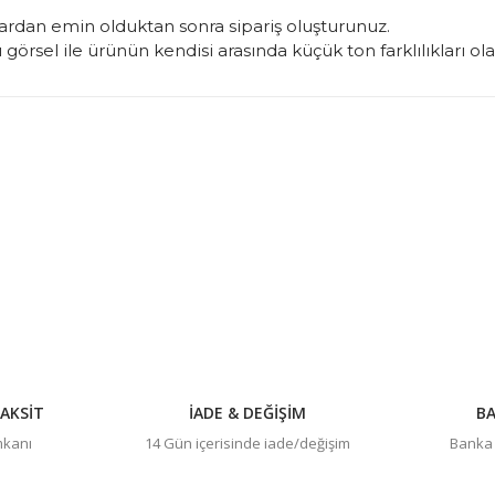
rdan emin olduktan sonra sipariş oluşturunuz.
görsel ile ürünün kendisi arasında küçük ton farklılıkları ol
konularda yetersiz gördüğünüz noktaları öneri formunu kullanarak tarafım
Bu ürüne ilk yorumu siz yapın!
Yorum Yaz
AKSİT
İADE & DEĞİŞİM
BA
imkanı
14 Gün içerisinde iade/değişim
Banka h
Gönder