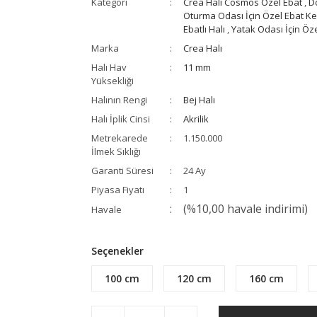
Kategori
Crea Halı Cosmos Özel Ebat
,
D
Oturma Odası İçin Özel Ebat K
Ebatlı Halı
,
Yatak Odası İçin Öz
Marka
Crea Halı
Halı Hav
11 mm
Yüksekliği
Halının Rengi
Bej Halı
Halı İplik Cinsi
Akrilik
Metrekarede
1.150.000
İlmek Sıklığı
Garanti Süresi
24 Ay
Piyasa Fiyatı
1
(%10,00 havale indirimi)
Havale
Seçenekler
100 cm
120 cm
160 cm