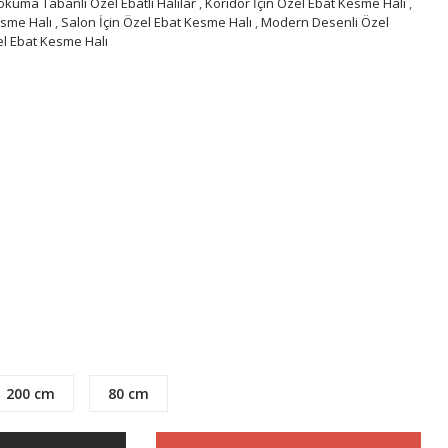
okuma Tabanlı Özel Ebatlı Halılar
,
Koridor İçin Özel Ebat Kesme Halı
,
esme Halı
,
Salon İçin Özel Ebat Kesme Halı
,
Modern Desenli Özel
el Ebat Kesme Halı
200 cm
80 cm