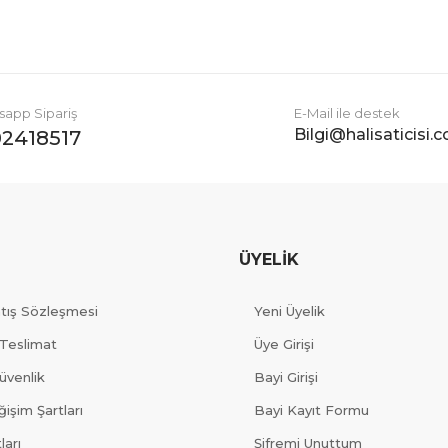
app Sipariş
E-Mail ile destek
Bilgi@halisaticisi.
2418517
ÜYELİK
atış Sözleşmesi
Yeni Üyelik
Teslimat
Üye Girişi
Güvenlik
Bayi Girişi
işim Şartları
Bayi Kayıt Formu
ları
Şifremi Unuttum