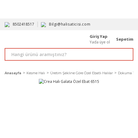
HAVALE İLE ALIMDA %10'A VARAN İNDİRİM - ÜYELERE ÖZEL
PROMOSYONLAR
8502418517
Bilgi@halisaticisi.com
Giriş Yap
Sepetim
Yada üye ol
Anasayfa
Kesme Halı
Üretim Şekline Göre Özel Ebatlı Halılar
Dokuma Taban