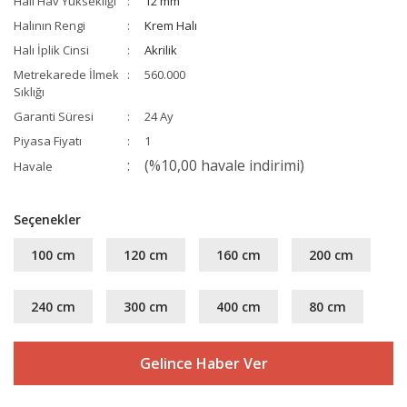
Halı Hav Yüksekliği
12 mm
Halının Rengi
Krem Halı
Halı İplik Cinsi
Akrilik
Metrekarede İlmek
560.000
Sıklığı
Garanti Süresi
24 Ay
Piyasa Fiyatı
1
(%10,00 havale indirimi)
Havale
Seçenekler
100 cm
120 cm
160 cm
200 cm
240 cm
300 cm
400 cm
80 cm
Gelince Haber Ver