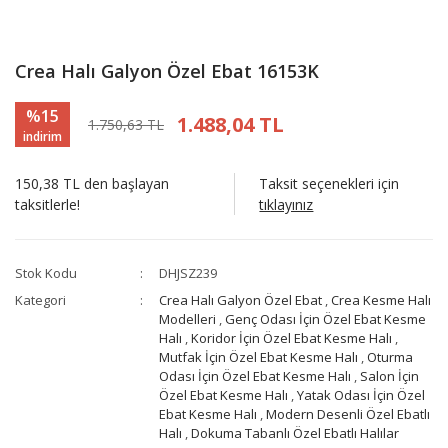
Crea Halı Galyon Özel Ebat 16153K
%15
1.488,04 TL
1.750,63 TL
indirim
150,38 TL den başlayan
Taksit seçenekleri için
taksitlerle!
tıklayınız
Stok Kodu
DHJSZ239
Kategori
Crea Halı Galyon Özel Ebat
,
Crea Kesme Halı
Modelleri
,
Genç Odası İçin Özel Ebat Kesme
Halı
,
Koridor İçin Özel Ebat Kesme Halı
,
Mutfak İçin Özel Ebat Kesme Halı
,
Oturma
Odası İçin Özel Ebat Kesme Halı
,
Salon İçin
Özel Ebat Kesme Halı
,
Yatak Odası İçin Özel
Ebat Kesme Halı
,
Modern Desenli Özel Ebatlı
Halı
,
Dokuma Tabanlı Özel Ebatlı Halılar