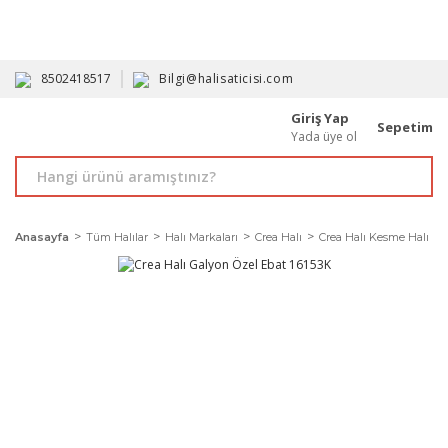
HAVALE İLE ALIMDA %10'A VARAN İNDİRİM - ÜYELERE ÖZEL
PROMOSYONLAR
8502418517
Bilgi@halisaticisi.com
Giriş Yap
Sepetim
Yada üye ol
Anasayfa
Tüm Halılar
Halı Markaları
Crea Halı
Crea Halı Kesme Halı Mod