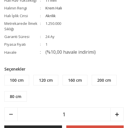
Halı Hav Yüksekliği
11 mm
Halının Rengi
Krem Halı
Halı İplik Cinsi
Akrilik
Metrekarede İlmek
1.250.000
Sıklığı
Garanti Süresi
24 Ay
Piyasa Fiyatı
1
(%10,00 havale indirimi)
Havale
Seçenekler
100 cm
120 cm
160 cm
200 cm
80 cm