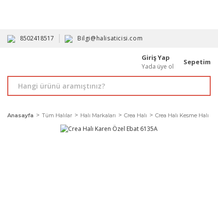
HAVALE İLE ALIMDA %10'A VARAN İNDİRİM - ÜYELERE ÖZEL
PROMOSYONLAR
8502418517
Bilgi@halisaticisi.com
Giriş Yap
Sepetim
Yada üye ol
Anasayfa
Tüm Halılar
Halı Markaları
Crea Halı
Crea Halı Kesme Halı Mod