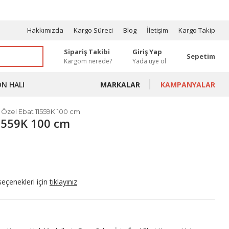
OSYONLAR
Hakkımızda
Kargo Süreci
Blog
İletişim
Kargo Takip
Sipariş Takibi
Giriş Yap
Sepetim
Kargom nerede?
Yada üye ol
ON HALI
MARKALAR
KAMPANYALAR
 Özel Ebat 11559K 100 cm
11559K 100 cm
seçenekleri için
tıklayınız