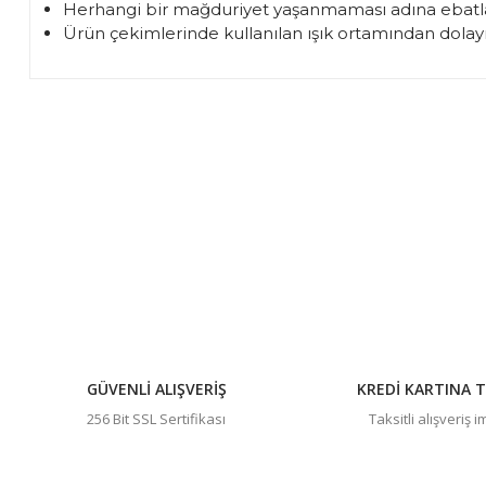
Herhangi bir mağduriyet yaşanmaması adına ebatla
Ürün çekimlerinde kullanılan ışık ortamından dolayı 
Bu ürünün fiyat bilgisi, resim, ürün açıklamalarında ve diğer 
Görüş ve önerileriniz için teşekkür ederiz.
Ürün resmi kalitesiz, bozuk veya görüntülenemiyor.
Ürün açıklamasında eksik bilgiler bulunuyor.
Ürün bilgilerinde hatalar bulunuyor.
Ürün fiyatı diğer sitelerden daha pahalı.
Bu ürüne benzer farklı alternatifler olmalı.
GÜVENLİ ALIŞVERİŞ
KREDİ KARTINA T
256 Bit SSL Sertifikası
Taksitli alışveriş 