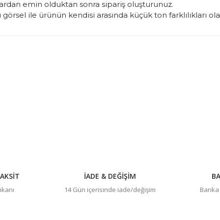
rdan emin olduktan sonra sipariş oluşturunuz.
görsel ile ürünün kendisi arasında küçük ton farklılıkları ol
konularda yetersiz gördüğünüz noktaları öneri formunu kullanarak tarafım
Bu ürüne ilk yorumu siz yapın!
Yorum Yaz
AKSİT
İADE & DEĞİŞİM
BA
imkanı
14 Gün içerisinde iade/değişim
Banka h
Gönder