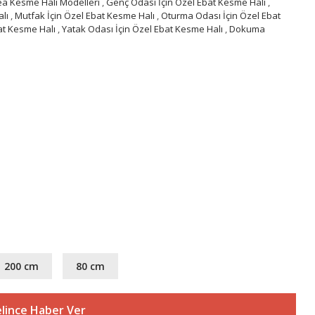
ea Kesme Halı Modelleri
,
Genç Odası İçin Özel Ebat Kesme Halı
,
lı
,
Mutfak İçin Özel Ebat Kesme Halı
,
Oturma Odası İçin Özel Ebat
at Kesme Halı
,
Yatak Odası İçin Özel Ebat Kesme Halı
,
Dokuma
200 cm
80 cm
lince Haber Ver