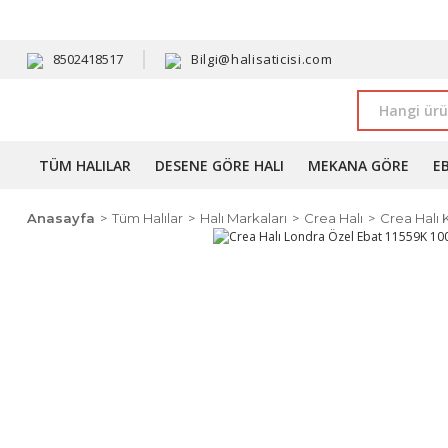
HAVALE 
8502418517
Bilgi@halisaticisi.com
TÜM HALILAR
DESENE GÖRE HALI
MEKANA GÖRE
E
Anasayfa
Tüm Halılar
Halı Markaları
Crea Halı
Crea Halı 