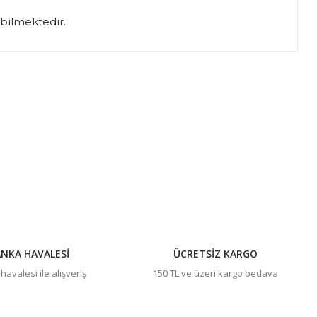
abilmektedir.
ıza iletebilirsiniz.
NKA HAVALESİ
ÜCRETSİZ KARGO
avalesi ile alışveriş
150 TL ve üzeri kargo bedava