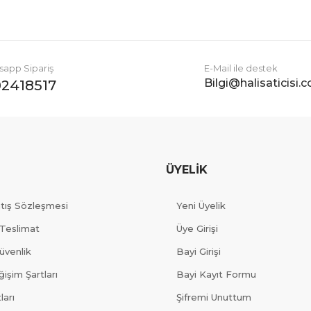
app Sipariş
E-Mail ile destek
Bilgi@halisaticisi.
2418517
ÜYELİK
atış Sözleşmesi
Yeni Üyelik
Teslimat
Üye Girişi
Güvenlik
Bayi Girişi
işim Şartları
Bayi Kayıt Formu
ları
Şifremi Unuttum