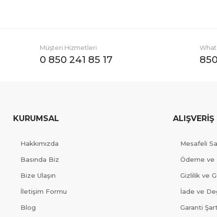
Müşteri Hizmetleri
Whats
0 850 241 85 17
850
KURUMSAL
ALIŞVERİŞ
Hakkımızda
Mesafeli S
Basında Biz
Ödeme ve 
Bize Ulaşın
Gizlilik ve 
İletişim Formu
İade ve Değ
Blog
Garanti Şart