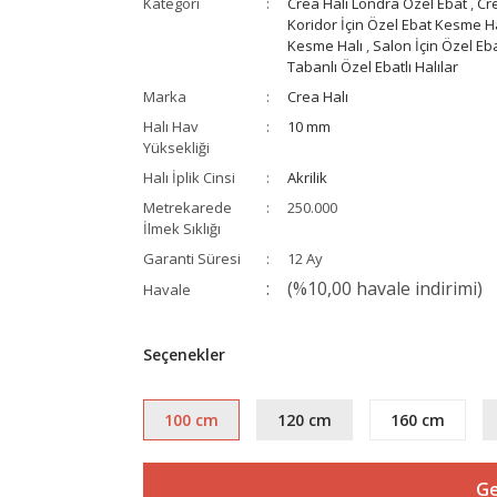
Kategori
Crea Halı Londra Özel Ebat
,
Cr
Koridor İçin Özel Ebat Kesme Ha
Kesme Halı
,
Salon İçin Özel Eb
Tabanlı Özel Ebatlı Halılar
Marka
Crea Halı
Halı Hav
10 mm
Yüksekliği
Halı İplik Cinsi
Akrilik
Metrekarede
250.000
İlmek Sıklığı
Garanti Süresi
12 Ay
(%10,00 havale indirimi)
Havale
Seçenekler
100 cm
120 cm
160 cm
Ge