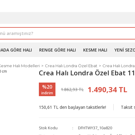
İLE ALIMDA %10'A VARAN İNDİRİM - ÜYELERE ÖZEL PROM
BADA GÖRE HALI
RENGE GÖRE HALI
KESME HALI
YENI SEZ
Kesme Halı Modelleri
Crea Halı Londra Özel Ebat
Crea Halı Londra
Crea Halı Londra Özel Ebat 
%20
1.490,34 TL
1.862,93 TL
indirim
150,61 TL den başlayan taksitlerle!
Taksit 
Stok Kodu
DFHTWY37_10a820