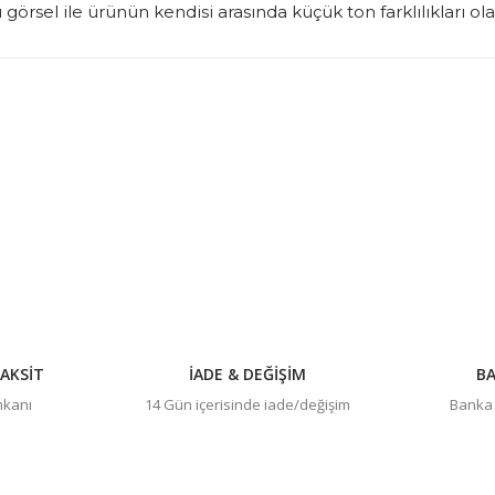
görsel ile ürünün kendisi arasında küçük ton farklılıkları ol
konularda yetersiz gördüğünüz noktaları öneri formunu kullanarak tarafım
Bu ürüne ilk yorumu siz yapın!
Yorum Yaz
AKSİT
İADE & DEĞİŞİM
BA
imkanı
14 Gün içerisinde iade/değişim
Banka h
Gönder