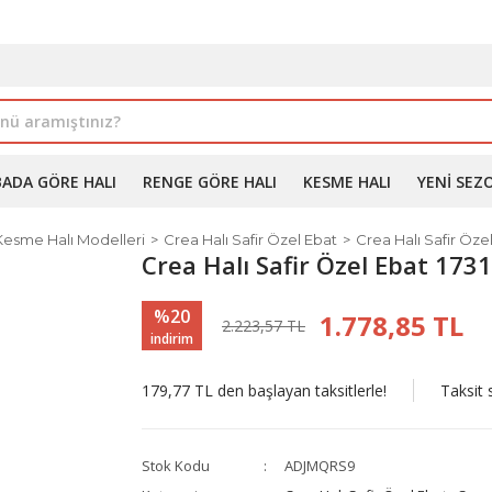
İLE ALIMDA %10'A VARAN İNDİRİM - ÜYELERE ÖZEL PROM
BADA GÖRE HALI
RENGE GÖRE HALI
KESME HALI
YENI SEZ
Kesme Halı Modelleri
Crea Halı Safir Özel Ebat
Crea Halı Safir Öze
Crea Halı Safir Özel Ebat 173
%20
1.778,85 TL
2.223,57 TL
indirim
179,77 TL den başlayan taksitlerle!
Taksit 
Stok Kodu
ADJMQRS9