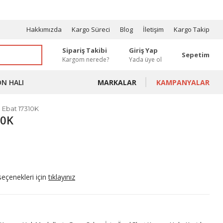
OSYONLAR
Hakkımızda
Kargo Süreci
Blog
İletişim
Kargo Takip
Sipariş Takibi
Giriş Yap
Sepetim
Kargom nerede?
Yada üye ol
ON HALI
MARKALAR
KAMPANYALAR
l Ebat 17310K
10K
seçenekleri için
tıklayınız