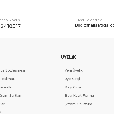
app Sipariş
E-Mail ile destek
Bilgi@halisaticisi.
2418517
ÜYELİK
atış Sözleşmesi
Yeni Üyelik
Teslimat
Üye Girişi
Güvenlik
Bayi Girişi
işim Şartları
Bayi Kayıt Formu
ları
Şifremi Unuttum
ibi