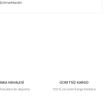
abilmektedir.
ıza iletebilirsiniz.
NKA HAVALESİ
ÜCRETSİZ KARGO
avalesi ile alışveriş
150 TL ve üzeri kargo bedava