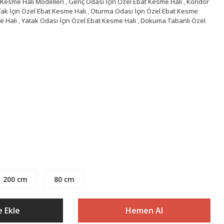
Kesme Halı Modelleri
,
Genç Odası İçin Özel Ebat Kesme Halı
,
Koridor
ak İçin Özel Ebat Kesme Halı
,
Oturma Odası İçin Özel Ebat Kesme
e Halı
,
Yatak Odası İçin Özel Ebat Kesme Halı
,
Dokuma Tabanlı Özel
200 cm
80 cm
 Ekle
Hemen Al