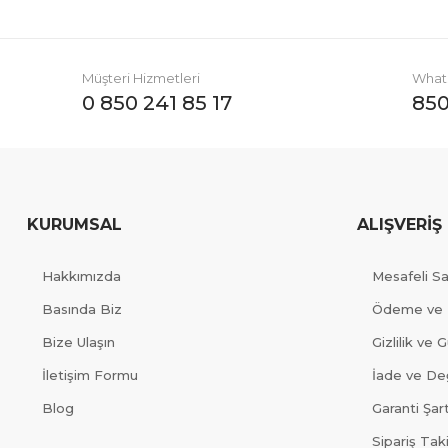
Müşteri Hizmetleri
Whats
0 850 241 85 17
850
KURUMSAL
ALIŞVERİŞ
Hakkımızda
Mesafeli S
Basında Biz
Ödeme ve 
Bize Ulaşın
Gizlilik ve 
İletişim Formu
İade ve Değ
Blog
Garanti Şart
Sipariş Tak