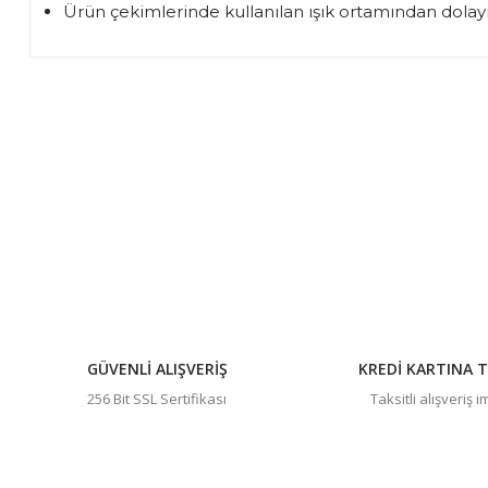
Ürün çekimlerinde kullanılan ışık ortamından dolayı 
Bu ürünün fiyat bilgisi, resim, ürün açıklamalarında ve diğer 
Görüş ve önerileriniz için teşekkür ederiz.
Ürün resmi kalitesiz, bozuk veya görüntülenemiyor.
Ürün açıklamasında eksik bilgiler bulunuyor.
Ürün bilgilerinde hatalar bulunuyor.
Ürün fiyatı diğer sitelerden daha pahalı.
Bu ürüne benzer farklı alternatifler olmalı.
GÜVENLİ ALIŞVERİŞ
KREDİ KARTINA T
256 Bit SSL Sertifikası
Taksitli alışveriş 