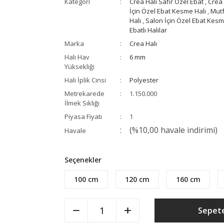
Kategori
Crea Halı Safir Özel Ebat
,
Crea 
İçin Özel Ebat Kesme Halı
,
Mutf
Halı
,
Salon İçin Özel Ebat Kesm
Ebatlı Halılar
Marka
Crea Halı
Halı Hav
6 mm
Yüksekliği
Halı İplik Cinsi
Polyester
Metrekarede
1.150.000
İlmek Sıklığı
Piyasa Fiyatı
1
(%10,00 havale indirimi)
Havale
Seçenekler
100 cm
120 cm
160 cm
Sepete