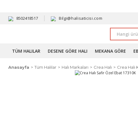
HAVALE 
8502418517
Bilgi@halisaticisi.com
TÜM HALILAR
DESENE GÖRE HALI
MEKANA GÖRE
E
Anasayfa
Tüm Halılar
Halı Markaları
Crea Halı
Crea Halı 