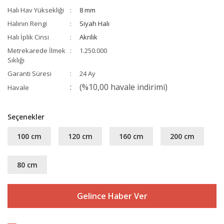
Halı Hav Yüksekliği
8 mm
Halının Rengi
Siyah Halı
Halı İplik Cinsi
Akrilik
Metrekarede İlmek
1.250.000
Sıklığı
Garanti Süresi
24 Ay
(%10,00 havale indirimi)
Havale
Seçenekler
100 cm
120 cm
160 cm
200 cm
80 cm
Gelince Haber Ver