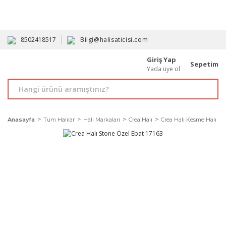
HAVALE İLE ALIMDA %10'A VARAN İNDİRİM - ÜYELERE ÖZEL
PROMOSYONLAR
8502418517
Bilgi@halisaticisi.com
Giriş Yap
Sepetim
Yada üye ol
Anasayfa
Tüm Halılar
Halı Markaları
Crea Halı
Crea Halı Kesme Halı Mod