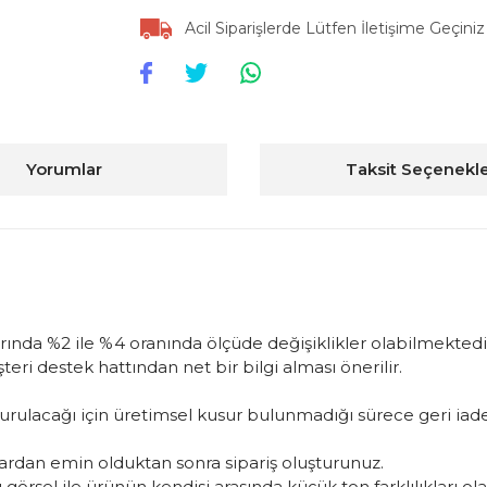
Acil Siparişlerde Lütfen İletişime Geçiniz
Yorumlar
Taksit Seçenekle
arında %2 ile %4 oranında ölçüde değişiklikler olabilmektedir
ri destek hattından net bir bilgi alması önerilir.
oluşturulacağı için üretimsel kusur bulunmadığı sürece geri 
rdan emin olduktan sonra sipariş oluşturunuz.
görsel ile ürünün kendisi arasında küçük ton farklılıkları ol