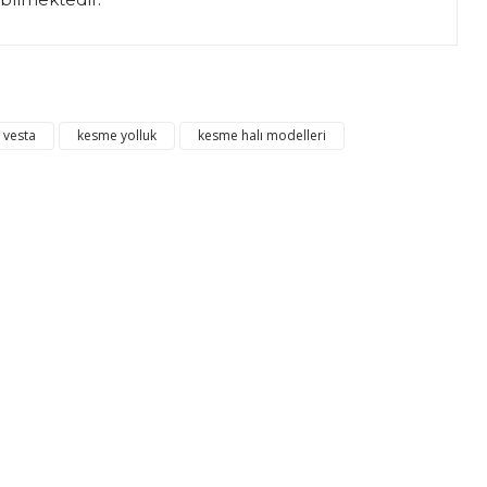
ıza iletebilirsiniz.
ı vesta
kesme yolluk
kesme halı modelleri