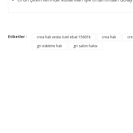
Bu ürünün fiyat bilgisi, resim, ürün açıklamalarında ve diğer 
Görüş ve önerileriniz için teşekkür ederiz.
Etiketler :
crea halı vesta özel ebat 15601k
crea halı
cre
Ürün resmi kalitesiz, bozuk veya görüntülenemiyor.
gri eskitme halı
gri salon halısı
Ürün açıklamasında eksik bilgiler bulunuyor.
Ürün bilgilerinde hatalar bulunuyor.
Ürün fiyatı diğer sitelerden daha pahalı.
Bu ürüne benzer farklı alternatifler olmalı.