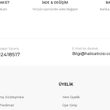
AKSİT
İADE & DEĞİŞİM
BA
imkanı
14 Gün içerisinde iade/değişim
Banka h
app Sipariş
E-Mail ile destek
Bilgi@halisaticisi.
2418517
ÜYELİK
atış Sözleşmesi
Yeni Üyelik
Teslimat
Üye Girişi