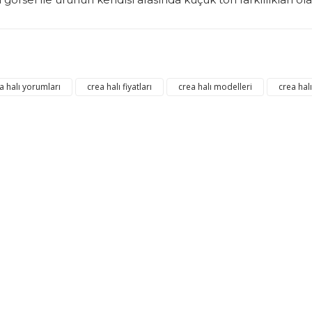
konularda yetersiz gördüğünüz noktaları öneri formunu kullanarak tarafım
Bu ürüne ilk yorumu siz yapın!
a halı yorumları
crea halı fiyatları
crea halı modelleri
crea hal
Yorum Yaz
Gönder