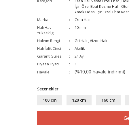
Kategori
Crea Halı Vesta Özel Ebat
,
Doku
İçin Özel Ebat Kesme Halı
,
Otur
Yatak Odası İçin Özel Ebat Kes
Marka
Crea Halı
Halı Hav
10 mm
Yüksekliği
Halının Rengi
Gri Halı
,
Vizon Halı
Halı İplik Cinsi
Akrilik
Garanti Süresi
24 Ay
Piyasa Fiyatı
1
(%10,00 havale indirimi)
Havale
Seçenekler
100 cm
120 cm
160 cm
Ge