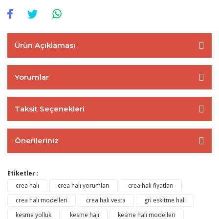
Ürün Açıklaması
Yorumlar
Taksit Seçenekleri
Önerileriniz
Etiketler :
crea halı
crea halı yorumları
crea halı fiyatları
crea halı modelleri
crea halı vesta
gri eskitme halı
kesme yolluk
kesme halı
kesme halı modelleri