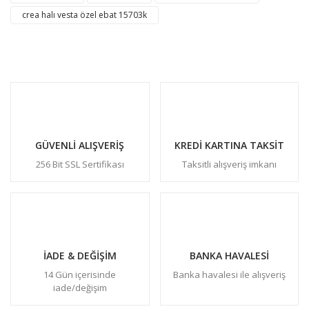
crea halı vesta özel ebat 15703k
GÜVENLİ ALIŞVERİŞ
KREDİ KARTINA TAKSİT
256 Bit SSL Sertifikası
Taksitli alışveriş imkanı
İADE & DEĞİŞİM
BANKA HAVALESİ
14 Gün içerisinde
Banka havalesi ile alışveriş
iade/değişim