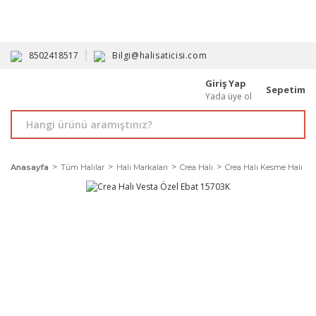
HAVALE İLE ALIMDA %10'A VARAN İNDİRİM - ÜYELERE ÖZEL
PROMOSYONLAR
8502418517
Bilgi@halisaticisi.com
Giriş Yap
Sepetim
Yada üye ol
Anasayfa
Tüm Halılar
Halı Markaları
Crea Halı
Crea Halı Kesme Halı Mod