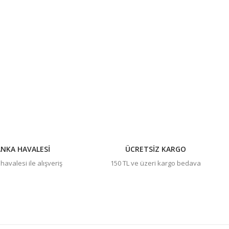
NKA HAVALESİ
ÜCRETSİZ KARGO
avalesi ile alışveriş
150 TL ve üzeri kargo bedava