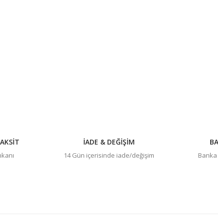
Yorum Yaz
Gönder
AKSİT
İADE & DEĞİŞİM
BA
imkanı
14 Gün içerisinde iade/değişim
Banka h