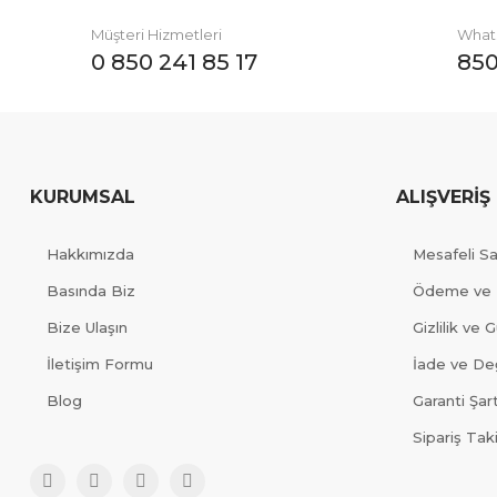
Müşteri Hizmetleri
Whats
0 850 241 85 17
850
KURUMSAL
ALIŞVERİŞ
Hakkımızda
Mesafeli S
Basında Biz
Ödeme ve 
Bize Ulaşın
Gizlilik ve 
İletişim Formu
İade ve Değ
Blog
Garanti Şart
Sipariş Tak