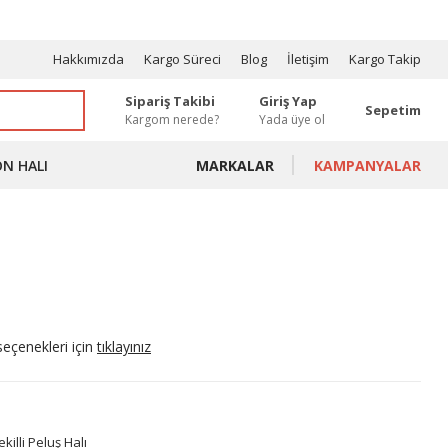
OSYONLAR
Hakkımızda
Kargo Süreci
Blog
İletişim
Kargo Takip
Sipariş Takibi
Giriş Yap
Sepetim
Kargom nerede?
Yada üye ol
ON HALI
MARKALAR
KAMPANYALAR
seçenekleri için
tıklayınız
killi Peluş Halı