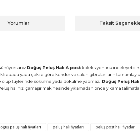
Yorumlar
Taksit Seçenekle
üşünüyorsanız
Doğuş Peluş Halı A post
koleksiyonunu inceleyebilirs
lı ebada yada çekile göre koridor ve salon gibi alanların tamamlayıcıs
alite olup tüylerinde sökülme yada dökülme yapmaz.
Doğuş Peluş Halı
Peluş halınızı çamaşır makinesinde yıkamadan önce yıkama talimatları
konularda yetersiz gördüğünüz noktaları öneri formunu kullanarak tarafım
Bu ürüne ilk yorumu siz yapın!
oğuş peluş halı fiyatları
peluş halı fiyatları
peluş post halı fiyatları