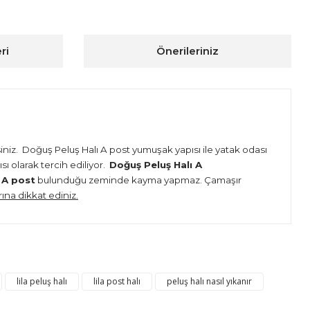
ri
Önerileriniz
iniz.
Doğuş Peluş Halı A post yumuşak yapısı ile yatak odası
ı olarak tercih ediliyor.
Doğuş Peluş Halı A
 A post
bulunduğu zeminde kayma yapmaz. Çamaşır
na dikkat ediniz.
ıza iletebilirsiniz.
lila peluş halı
lila post halı
peluş halı nasıl yıkanır