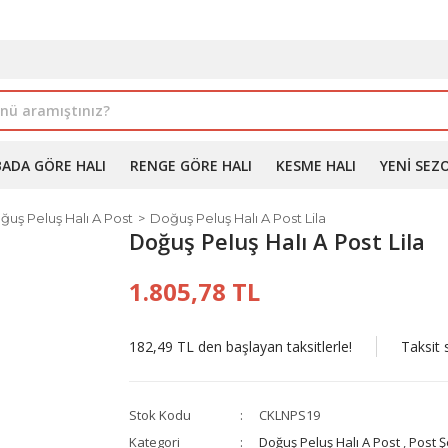
İLE ALIMDA %10'A VARAN İNDİRİM - ÜYELERE ÖZEL PROM
BADA GÖRE HALI
RENGE GÖRE HALI
KESME HALI
YENI SEZ
ğuş Peluş Halı A Post
Doğuş Peluş Halı A Post Lila
Doğuş Peluş Halı A Post Lila
1.805,78 TL
182,49 TL den başlayan taksitlerle!
Taksit 
Stok Kodu
CKLNPS19
Kategori
Doğuş Peluş Halı A Post
,
Post Şe