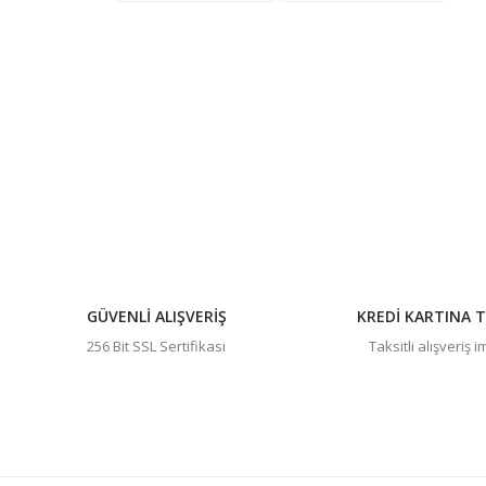
Ürün açıklamasında eksik bilgiler bulunuyor.
Ürün bilgilerinde hatalar bulunuyor.
Ürün fiyatı diğer sitelerden daha pahalı.
Bu ürüne benzer farklı alternatifler olmalı.
GÜVENLİ ALIŞVERİŞ
KREDİ KARTINA T
256 Bit SSL Sertifikası
Taksitli alışveriş 