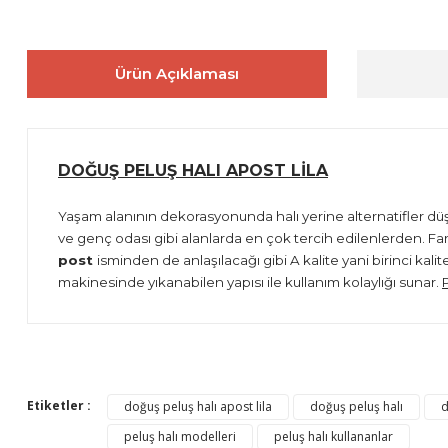
Ürün Açıklaması
DOĞUŞ PELUŞ HALI APOST LİLA
Yaşam alanının dekorasyonunda halı yerine alternatifler d
ve genç odası gibi alanlarda en çok tercih edilenlerden. Fark
post
isminden de anlaşılacağı gibi A kalite yani birinci k
makinesinde yıkanabilen yapısı ile kullanım kolaylığı
sunar
.
Bu ürünün fiyat bilgisi, resim, ürün açıklamalarında ve diğer 
Görüş ve önerileriniz için teşekkür ederiz.
Etiketler :
doğuş peluş halı apost lila
doğuş peluş halı
d
Ürün resmi kalitesiz, bozuk veya görüntülenemiyor.
peluş halı modelleri
peluş halı kullananlar