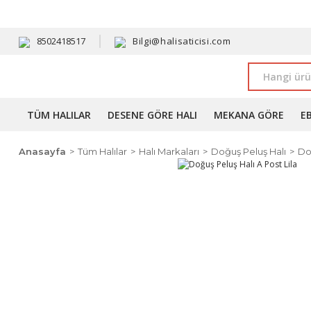
HAVALE 
8502418517
Bilgi@halisaticisi.com
TÜM HALILAR
DESENE GÖRE HALI
MEKANA GÖRE
E
Anasayfa
Tüm Halılar
Halı Markaları
Doğuş Peluş Halı
Do