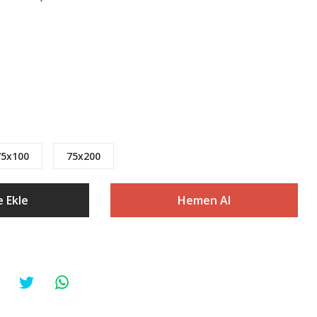
75x100
75x200
 Ekle
Hemen Al