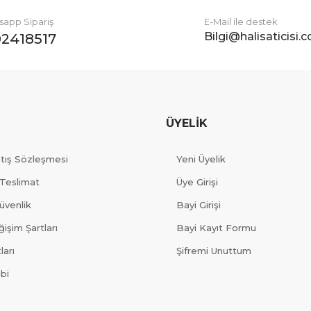
app Sipariş
E-Mail ile destek
Bilgi@halisaticisi.
2418517
ÜYELİK
atış Sözleşmesi
Yeni Üyelik
Teslimat
Üye Girişi
Güvenlik
Bayi Girişi
işim Şartları
Bayi Kayıt Formu
ları
Şifremi Unuttum
ibi