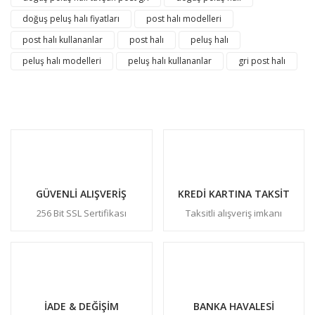
doğuş peluş halı fiyatları
post halı modelleri
post halı kullananlar
post halı
peluş halı
peluş halı modelleri
peluş halı kullananlar
gri post halı
GÜVENLİ ALIŞVERİŞ
KREDİ KARTINA TAKSİT
256 Bit SSL Sertifikası
Taksitli alışveriş imkanı
İADE & DEĞİŞİM
BANKA HAVALESİ