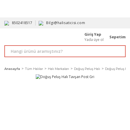
HAVALE İLE ALIMDA %10'A VARAN İNDİRİM - ÜYELERE ÖZEL
PROMOSYONLAR
8502418517
Bilgi@halisaticisi.com
Giriş Yap
Sepetim
Yada üye ol
Anasayfa
Tüm Halılar
Halı Markaları
Doğuş Peluş Halı
Doğuş Peluş Hal