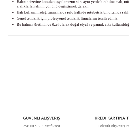
Halının üzerine konulan eşyalar uzun süre aynı yerde bırakılmamalı, müm
aralıklarla halının yönünü değiştirmek gerekir.
Halı kullanılmadığı zamanlarda rulo halinde rutubetsiz bir ortamda sakl
Genel temizlik için profesyonel temizlik firmalarını tercih ediniz
Bu halının üretiminde özel olarak doğal elyaf ve pamuk atkı kullanıldı
Bu ürünün fiyat bilgisi, resim, ürün açıklamalarında ve diğer 
Görüş ve önerileriniz için teşekkür ederiz.
Ürün resmi kalitesiz, bozuk veya görüntülenemiyor.
Ürün açıklamasında eksik bilgiler bulunuyor.
Ürün bilgilerinde hatalar bulunuyor.
Ürün fiyatı diğer sitelerden daha pahalı.
Bu ürüne benzer farklı alternatifler olmalı.
GÜVENLİ ALIŞVERİŞ
KREDİ KARTINA T
256 Bit SSL Sertifikası
Taksitli alışveriş 