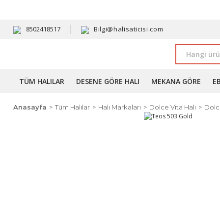
HAVALE 
8502418517
Bilgi@halisaticisi.com
TÜM HALILAR
DESENE GÖRE HALI
MEKANA GÖRE
E
Anasayfa
Tüm Halılar
Halı Markaları
Dolce Vita Halı
Dolce