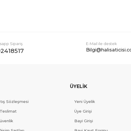
Gönder
app Sipariş
E-Mail ile destek
Bilgi@halisaticisi.
2418517
ÜYELİK
atış Sözleşmesi
Yeni Üyelik
Teslimat
Üye Girişi
Güvenlik
Bayi Girişi
işim Şartları
Bayi Kayıt Formu