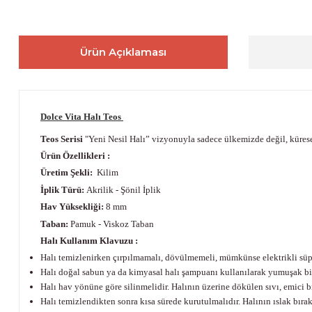
Ürün Açıklaması
Dolce Vita Halı Teos
Teos Serisi
"Yeni Nesil Halı” vizyonuyla sadece ülkemizde değil, küresel
Ürün Özellikleri :
Üretim Şekli:
Kilim
İplik Türü:
Akrilik - Şönil İplik
Hav Yüksekliği:
8 mm
Taban:
Pamuk - Viskoz Taban
Halı Kullanım Klavuzu :
Halı temizlenirken çırpılmamalı, dövülmemeli, mümkünse elektrikli süpür
Halı doğal sabun ya da kimyasal halı şampuanı kullanılarak yumuşak biz 
Halı hav yönüne göre silinmelidir. Halının üzerine dökülen sıvı, emici 
Halı temizlendikten sonra kısa sürede kurutulmalıdır. Halının ıslak bır