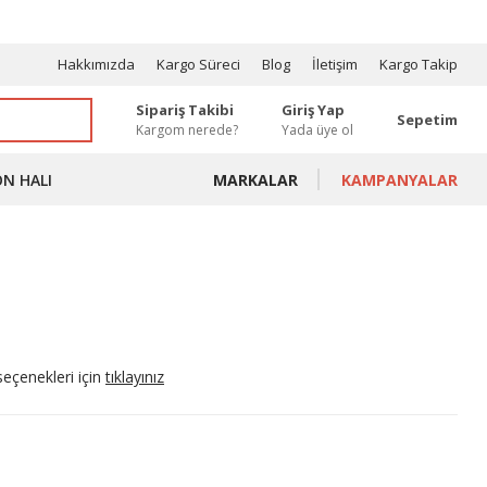
OSYONLAR
Hakkımızda
Kargo Süreci
Blog
İletişim
Kargo Takip
Sipariş Takibi
Giriş Yap
Sepetim
Kargom nerede?
Yada üye ol
ON HALI
MARKALAR
KAMPANYALAR
seçenekleri için
tıklayınız