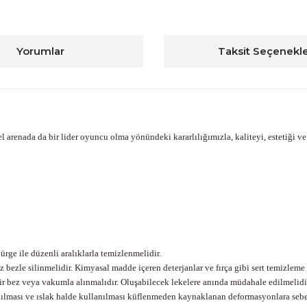
Yorumlar
Taksit Seçenekle
 arenada da bir lider oyuncu olma yönündeki kararlılığımızla, kaliteyi, estetiği v
ge ile düzenli aralıklarla temizlenmelidir.
bezle silinmelidir. Kimyasal madde içeren deterjanlar ve fırça gibi sert temizleme
bir bez veya vakumla alınmalıdır. Oluşabilecek lekelere anında müdahale edilmelidi
akılması ve ıslak halde kullanılması küflenmeden kaynaklanan deformasyonlara sebep