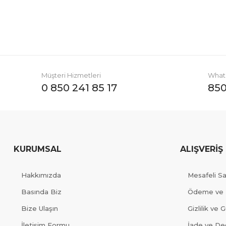
Müşteri Hizmetleri
Whats
0 850 241 85 17
850
KURUMSAL
ALIŞVERİŞ
Hakkımızda
Mesafeli S
Basında Biz
Ödeme ve 
Bize Ulaşın
Gizlilik ve 
İletişim Formu
İade ve Değ