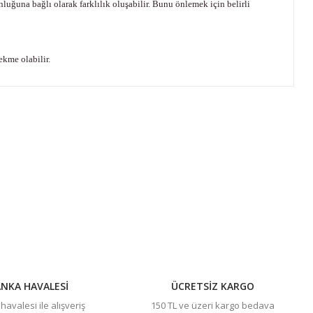
uğuna bağlı olarak farklılık oluşabilir. Bunu önlemek için belirli
ekme olabilir.
ıza iletebilirsiniz.
NKA HAVALESİ
ÜCRETSİZ KARGO
avalesi ile alışveriş
150 TL ve üzeri kargo bedava