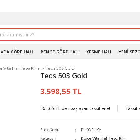
İLE ALIMDA %10'A VARAN İNDİRİM - ÜYELERE ÖZEL PROM
BADA GÖRE HALI
RENGE GÖRE HALI
KESME HALI
YENI SEZ
 Vita Halı Teos Kilim
Teos 503 Gold
Teos 503 Gold
3.598,55 TL
363,66 TL den başlayan taksitlerle!
Taksit 
Stok Kodu
FHKQSUXY
Kategori
Dolce Vita Halı Teos Kilim