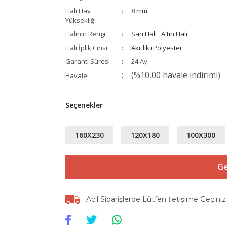
Halı Hav
8 mm
Yüksekliği
Halının Rengi
Sarı Halı
,
Altın Halı
Halı İplik Cinsi
Akrilik+Polyester
Garanti Süresi
24 Ay
(%10,00 havale indirimi)
Havale
Seçenekler
160X230
120X180
100X300
Ge
Acil Siparişlerde Lütfen İletişime Geçiniz