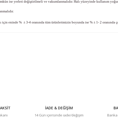
kün ise yerleri değiştirilmeli ve vakumlanmalıdır. Halı yüzeyinde kullanım yoğunl
anmalıdır.
ğı için eninde % ± 3-4 oranında tüm ürünlerimizin boyunda ise % ± 1- 2 oranında ç
konularda yetersiz gördüğünüz noktaları öneri formunu kullanarak tarafım
Bu ürüne ilk yorumu siz yapın!
Yorum Yaz
AKSİT
İADE & DEĞİŞİM
BA
imkanı
14 Gün içerisinde iade/değişim
Banka h