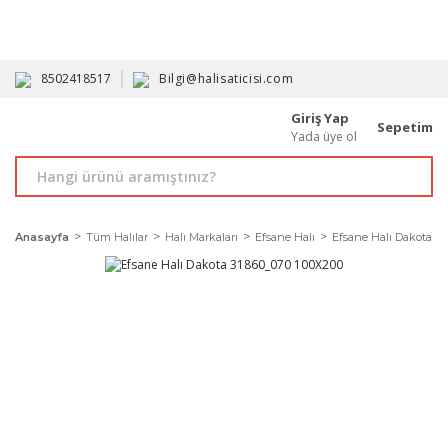
HAVALE İLE ALIMDA %10'A VARAN İNDİRİM - ÜYELERE ÖZEL
PROMOSYONLAR
8502418517
Bilgi@halisaticisi.com
Giriş Yap
Sepetim
Yada üye ol
Anasayfa
Tüm Halılar
Halı Markaları
Efsane Halı
Efsane Halı Dakota