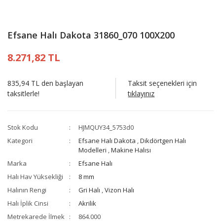
Efsane Halı Dakota 31860_070 100X200
8.271,82 TL
835,94 TL den başlayan
Taksit seçenekleri için
taksitlerle!
tıklayınız
Stok Kodu
HJMQUY34_5753d0
Kategori
Efsane Halı Dakota
,
Dikdörtgen Halı
Modelleri
,
Makine Halısı
Marka
Efsane Halı
Halı Hav Yüksekliği
8 mm
Halının Rengi
Gri Halı
,
Vizon Halı
Halı İplik Cinsi
Akrilik
Metrekarede İlmek
864.000