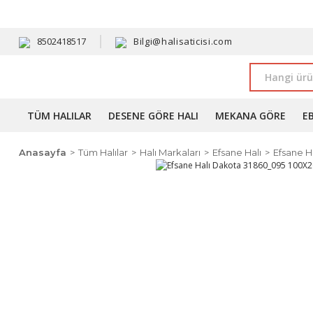
HAVALE 
8502418517
Bilgi@halisaticisi.com
TÜM HALILAR
DESENE GÖRE HALI
MEKANA GÖRE
E
Anasayfa
Tüm Halılar
Halı Markaları
Efsane Halı
Efsane H