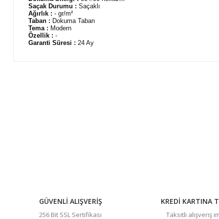
Saçak Durumu :
Saçaklı
Ağırlık :
- gr/m²
Taban :
Dokuma Taban
Tema :
Modern
Özellik :
-
Garanti Süresi :
24 Ay
Bu ürünün fiyat bilgisi, resim, ürün açıklamalarında ve diğer 
Görüş ve önerileriniz için teşekkür ederiz.
Ürün resmi kalitesiz, bozuk veya görüntülenemiyor.
Ürün açıklamasında eksik bilgiler bulunuyor.
Ürün bilgilerinde hatalar bulunuyor.
Ürün fiyatı diğer sitelerden daha pahalı.
Bu ürüne benzer farklı alternatifler olmalı.
GÜVENLİ ALIŞVERİŞ
KREDİ KARTINA T
256 Bit SSL Sertifikası
Taksitli alışveriş 