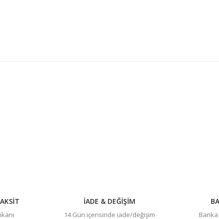
konularda yetersiz gördüğünüz noktaları öneri formunu kullanarak tarafım
Bu ürüne ilk yorumu siz yapın!
Yorum Yaz
AKSİT
İADE & DEĞİŞİM
BA
imkanı
14 Gün içerisinde iade/değişim
Banka h