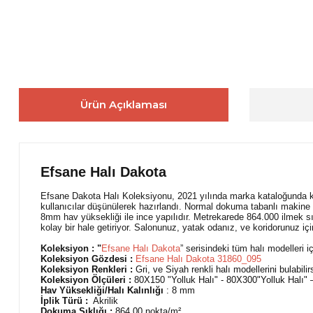
Ürün Açıklaması
Efsane Halı Dakota
Efsane Dakota Halı Koleksiyonu, 2021 yılında marka kataloğunda ku
kullanıcılar düşünülerek hazırlandı. Normal dokuma tabanlı makine 
8mm hav yüksekliği ile ince yapılıdır. Metrekarede 864.000 ilmek sı
kolay bir hale getiriyor. Salonunuz, yatak odanız, ve koridorunuz i
Koleksiyon : "
Efsane Halı D
akota
” serisindeki tüm halı modelleri iç
Koleksiyon Gözdesi :
Efsane Halı Dakota 31860_095
Koleksiyon Renkleri :
Gri, ve Siyah renkli halı modellerini bulabilir
Koleksiyon Ölçüleri :
80X150 "Yolluk Halı" - 80X300"Yolluk Halı
Hav Yüksekliği/Halı Kalınlığı
: 8 mm
İplik Türü :
Akrilik
Dokuma Sıklığı :
864.00
nokta/m²