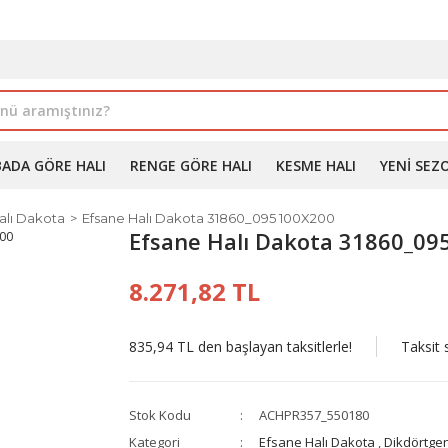
İLE ALIMDA %10'A VARAN İNDİRİM - ÜYELERE ÖZEL PROM
BADA GÖRE HALI
RENGE GÖRE HALI
KESME HALI
YENI SEZ
alı Dakota
Efsane Halı Dakota 31860_095 100X200
Efsane Halı Dakota 31860_09
8.271,82 TL
835,94 TL den başlayan taksitlerle!
Taksit 
Stok Kodu
ACHPR357_550180
Kategori
Efsane Halı Dakota
,
Dikdörtgen