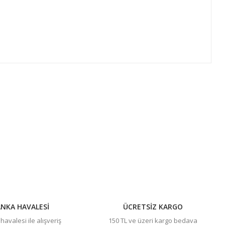
ıza iletebilirsiniz.
NKA HAVALESİ
ÜCRETSİZ KARGO
avalesi ile alışveriş
150 TL ve üzeri kargo bedava