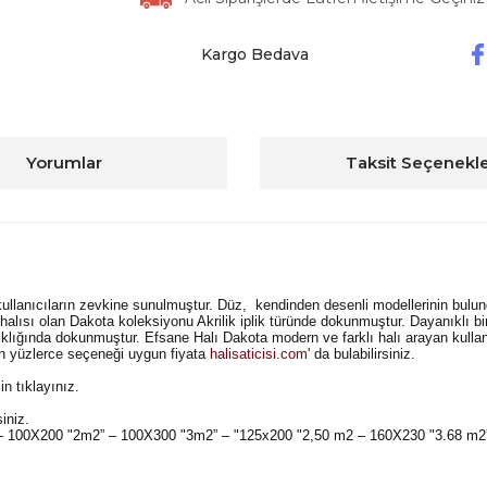
Kargo Bedava
Yorumlar
Taksit Seçenekle
llanıcıların zevkine sunulmuştur. Düz, kendinden desenli modellerinin bulu
halısı olan Dakota koleksiyonu Akrilik iplik türünde dokunmuştur. Dayanıklı b
klığında dokunmuştur. Efsane Halı Dakota modern ve farklı halı arayan kullanı
çin yüzlerce seçeneği uygun fiyata
halisaticisi.com
' da bulabilirsiniz.
in tıklayınız.
siniz.
" – 100X200 "2m2” – 100X300 "3m2” – "125x200 "2,50 m2 – 160X230 "3.68 m