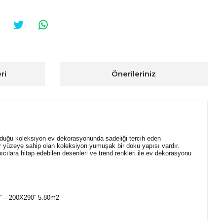
ri
Önerileriniz
nduğu koleksiyon ev dekorasyonunda sadeliği tercih eden
ir yüzeye sahip olan koleksiyon yumuşak bir doku yapısı vardır.
cılara hitap edebilen desenleri ve trend renkleri ile ev dekorasyonu
2” – 200X290” 5.80m2