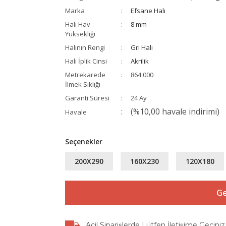
Marka
Efsane Halı
Halı Hav
8 mm
Yüksekliği
Halının Rengi
Gri Halı
Halı İplik Cinsi
Akrilik
Metrekarede
864.000
İlmek Sıklığı
Garanti Süresi
24 Ay
(%10,00 havale indirimi)
Havale
Seçenekler
200X290
160X230
120X180
Ge
Acil Siparişlerde Lütfen İletişime Geçiniz