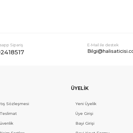
Gönder
app Sipariş
E-Mail ile destek
Bilgi@halisaticisi.
2418517
ÜYELİK
atış Sözleşmesi
Yeni Üyelik
Teslimat
Üye Girişi
Güvenlik
Bayi Girişi