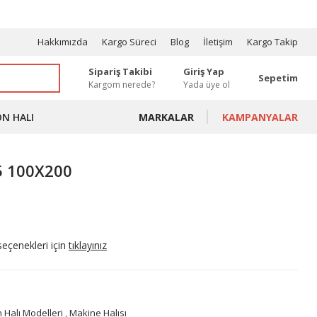
OSYONLAR
Hakkımızda
Kargo Süreci
Blog
İletişim
Kargo Takip
Sipariş Takibi
Giriş Yap
Sepetim
Kargom nerede?
Yada üye ol
ON HALI
MARKALAR
KAMPANYALAR
5 100X200
seçenekleri için
tıklayınız
 Halı Modelleri
,
Makine Halısı