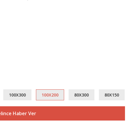
100X300
100X200
80X300
80X150
lince Haber Ver