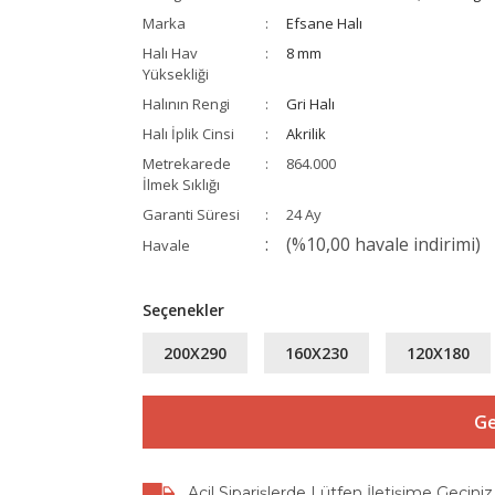
Marka
Efsane Halı
Halı Hav
8 mm
Yüksekliği
Halının Rengi
Gri Halı
Halı İplik Cinsi
Akrilik
Metrekarede
864.000
İlmek Sıklığı
Garanti Süresi
24 Ay
(%10,00 havale indirimi)
Havale
Seçenekler
200X290
160X230
120X180
Ge
Acil Siparişlerde Lütfen İletişime Geçiniz