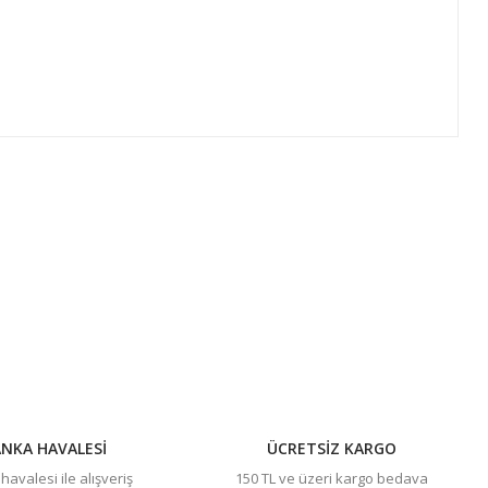
ıza iletebilirsiniz.
NKA HAVALESİ
ÜCRETSİZ KARGO
avalesi ile alışveriş
150 TL ve üzeri kargo bedava