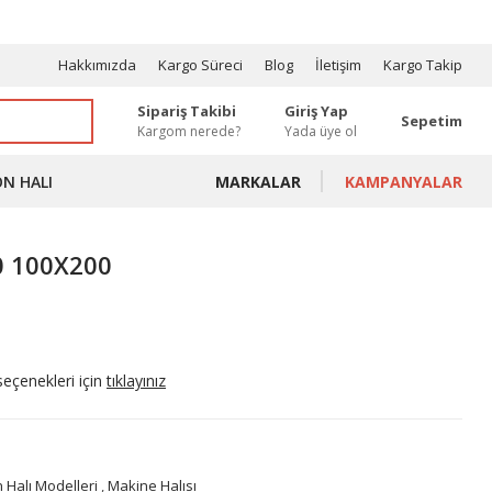
OSYONLAR
Hakkımızda
Kargo Süreci
Blog
İletişim
Kargo Takip
Sipariş Takibi
Giriş Yap
Sepetim
Kargom nerede?
Yada üye ol
ON HALI
MARKALAR
KAMPANYALAR
0 100X200
seçenekleri için
tıklayınız
 Halı Modelleri
,
Makine Halısı