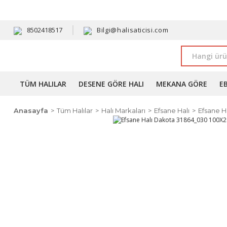
HAVALE 
8502418517
Bilgi@halisaticisi.com
TÜM HALILAR
DESENE GÖRE HALI
MEKANA GÖRE
E
Anasayfa
Tüm Halılar
Halı Markaları
Efsane Halı
Efsane H