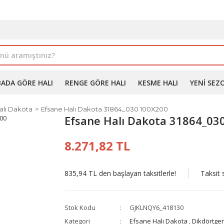
İLE ALIMDA %10'A VARAN İNDİRİM - ÜYELERE ÖZEL PROM
BADA GÖRE HALI
RENGE GÖRE HALI
KESME HALI
YENI SEZ
alı Dakota
Efsane Halı Dakota 31864_030 100X200
Efsane Halı Dakota 31864_03
8.271,82 TL
835,94 TL den başlayan taksitlerle!
Taksit 
Stok Kodu
GJKLNQY6_418130
Kategori
Efsane Halı Dakota
,
Dikdörtgen