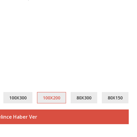
100X300
100X200
80X300
80X150
lince Haber Ver