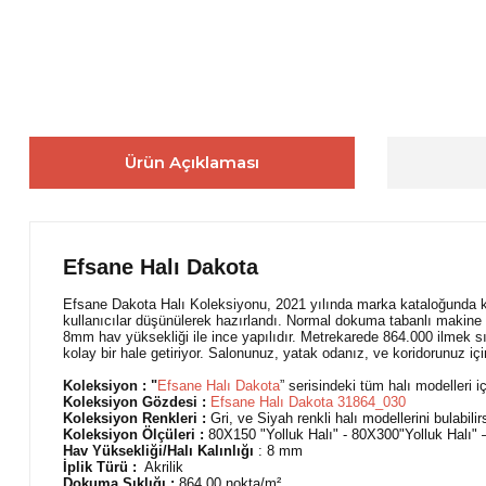
Ürün Açıklaması
Efsane Halı Dakota
Efsane Dakota Halı Koleksiyonu, 2021 yılında marka kataloğunda ku
kullanıcılar düşünülerek hazırlandı. Normal dokuma tabanlı makine 
8mm hav yüksekliği ile ince yapılıdır. Metrekarede 864.000 ilmek sı
kolay bir hale getiriyor. Salonunuz, yatak odanız, ve koridorunuz i
Koleksiyon : "
Efsane Halı D
akota
” serisindeki tüm halı modelleri iç
Koleksiyon Gözdesi :
Efsane Halı Dakota 31864_030
Koleksiyon Renkleri :
Gri, ve Siyah renkli halı modellerini bulabilir
Koleksiyon Ölçüleri :
80X150 "Yolluk Halı" - 80X300"Yolluk Halı
Hav Yüksekliği/Halı Kalınlığı
: 8 mm
İplik Türü :
Akrilik
Dokuma Sıklığı :
864.00
nokta/m²