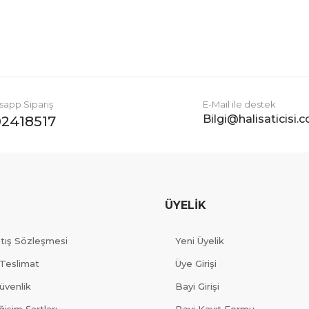
Gönder
app Sipariş
E-Mail ile destek
Bilgi@halisaticisi.
2418517
ÜYELİK
atış Sözleşmesi
Yeni Üyelik
Teslimat
Üye Girişi
Güvenlik
Bayi Girişi