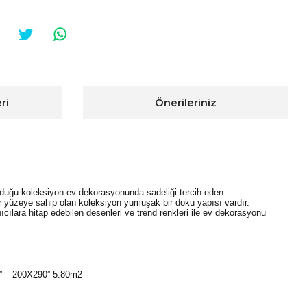
ri
Önerileriniz
nduğu koleksiyon ev dekorasyonunda sadeliği tercih eden
ir yüzeye sahip olan koleksiyon yumuşak bir doku yapısı vardır.
cılara hitap edebilen desenleri ve trend renkleri ile ev dekorasyonu
2” – 200X290” 5.80m2