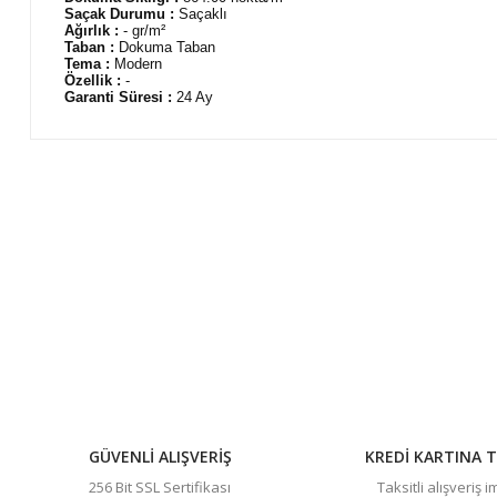
Saçak Durumu :
Saçaklı
Ağırlık :
- gr/m²
Taban :
Dokuma Taban
Tema :
Modern
Özellik :
-
Garanti Süresi :
24 Ay
Bu ürünün fiyat bilgisi, resim, ürün açıklamalarında ve diğer 
Görüş ve önerileriniz için teşekkür ederiz.
Ürün resmi kalitesiz, bozuk veya görüntülenemiyor.
Ürün açıklamasında eksik bilgiler bulunuyor.
Ürün bilgilerinde hatalar bulunuyor.
Ürün fiyatı diğer sitelerden daha pahalı.
Bu ürüne benzer farklı alternatifler olmalı.
GÜVENLİ ALIŞVERİŞ
KREDİ KARTINA T
256 Bit SSL Sertifikası
Taksitli alışveriş 