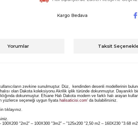
Kargo Bedava
Yorumlar
Taksit Seçenekle
llanıcıların zevkine sunulmuştur. Düz, kendinden desenli modellerinin bulu
halısı olan Dakota koleksiyonu Akrilik iplik türünde dokunmuştur. Dayanıklı b
klığında dokunmuştur. Efsane Halı Dakota modern ve farklı halı arayan kullanı
çin yüzlerce seçeneği uygun fiyata
halisaticisi.com
' da bulabilirsiniz.
in tıklayınız.
siniz.
" – 100X200 "2m2” – 100X300 "3m2” – "125x200 "2,50 m2 – 160X230 "3.68 m