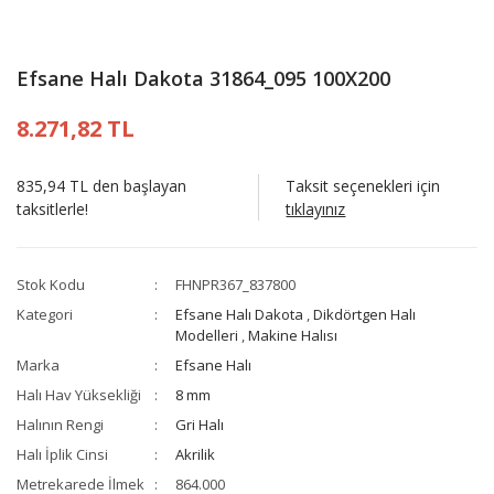
Efsane Halı Dakota 31864_095 100X200
8.271,82 TL
835,94 TL den başlayan
Taksit seçenekleri için
taksitlerle!
tıklayınız
Stok Kodu
FHNPR367_837800
Kategori
Efsane Halı Dakota
,
Dikdörtgen Halı
Modelleri
,
Makine Halısı
Marka
Efsane Halı
Halı Hav Yüksekliği
8 mm
Halının Rengi
Gri Halı
Halı İplik Cinsi
Akrilik
Metrekarede İlmek
864.000