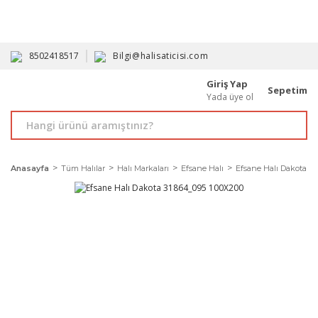
HAVALE İLE ALIMDA %10'A VARAN İNDİRİM - ÜYELERE ÖZEL
PROMOSYONLAR
8502418517
Bilgi@halisaticisi.com
Giriş Yap
Sepetim
Yada üye ol
Anasayfa
Tüm Halılar
Halı Markaları
Efsane Halı
Efsane Halı Dakota