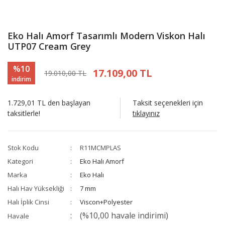
Eko Halı Amorf Tasarımlı Modern Viskon Halı
UTP07 Cream Grey
%10
17.109,00 TL
19.010,00 TL
indirim
1.729,01 TL den başlayan
Taksit seçenekleri için
taksitlerle!
tıklayınız
Stok Kodu
R11MCMPLAS
Kategori
Eko Halı Amorf
Marka
Eko Halı
Halı Hav Yüksekliği
7 mm
Halı İplik Cinsi
Viscon+Polyester
(%10,00 havale indirimi)
Havale