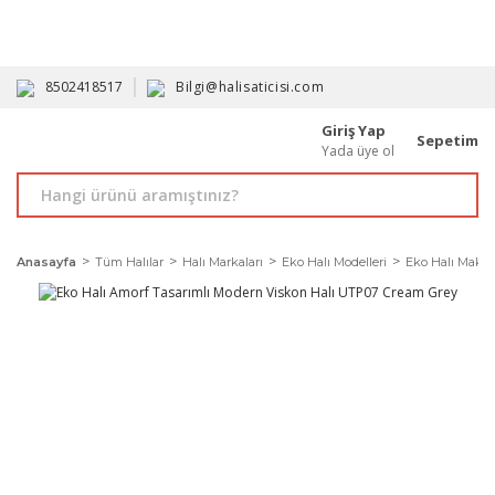
HAVALE İLE ALIMDA %10'A VARAN İNDİRİM - ÜYELERE ÖZEL
PROMOSYONLAR
8502418517
Bilgi@halisaticisi.com
Giriş Yap
Sepetim
Yada üye ol
Anasayfa
Tüm Halılar
Halı Markaları
Eko Halı Modelleri
Eko Halı Makine