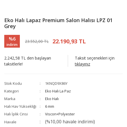
Eko Halı Lapaz Premium Salon Halısı LPZ 01
Grey
%6
22.190,93 TL
23.552,00 TL
indirim
2.242,58 TL den başlayan
Taksit seçenekleri için
taksitlerle!
tıklayınız
Stok Kodu
1KNQD9X86Y
Kategori
Eko Halı La Paz
Marka
Eko Halı
Halı Hav Yüksekliği
6 mm
Halı İplik Cinsi
Viscon+Polyester
(%10,00 havale indirimi)
Havale