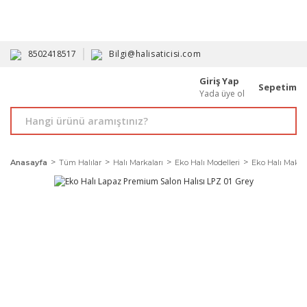
HAVALE İLE ALIMDA %10'A VARAN İNDİRİM - ÜYELERE ÖZEL
PROMOSYONLAR
8502418517
Bilgi@halisaticisi.com
Giriş Yap
Sepetim
Yada üye ol
Anasayfa
Tüm Halılar
Halı Markaları
Eko Halı Modelleri
Eko Halı Makine