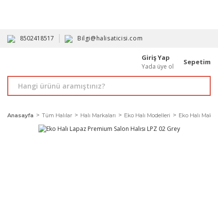
HAVALE İLE ALIMDA %10'A VARAN İNDİRİM - ÜYELERE ÖZEL
PROMOSYONLAR
8502418517
Bilgi@halisaticisi.com
Giriş Yap
Sepetim
Yada üye ol
Anasayfa
Tüm Halılar
Halı Markaları
Eko Halı Modelleri
Eko Halı Makine