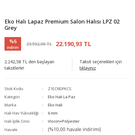
Eko Halı Lapaz Premium Salon Halısı LPZ 02
Grey
%6
22.190,93 TL
23.552,00 TL
indirim
2.242,58 TL den başlayan
Taksit seçenekleri için
taksitlerle!
tıklayınız
Stok Kodu
Z1ECNDFKCS
Kategori
Eko Halı La Paz
Marka
Eko Halı
Halı Hav Yüksekliği
6 mm
Halı İplik Cinsi
Viscon+Polyester
(%10,00 havale indirimi)
Havale