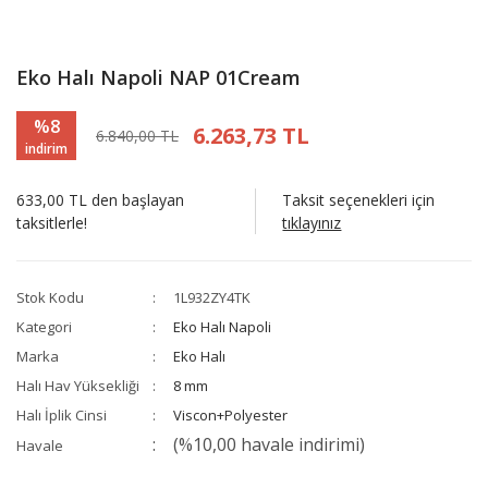
Eko Halı Napoli NAP 01Cream
%8
6.263,73 TL
6.840,00 TL
indirim
633,00 TL den başlayan
Taksit seçenekleri için
taksitlerle!
tıklayınız
Stok Kodu
1L932ZY4TK
Kategori
Eko Halı Napoli
Marka
Eko Halı
Halı Hav Yüksekliği
8 mm
Halı İplik Cinsi
Viscon+Polyester
(%10,00 havale indirimi)
Havale