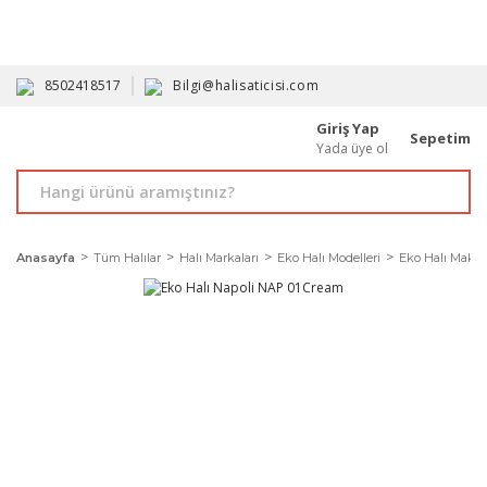
HAVALE İLE ALIMDA %10'A VARAN İNDİRİM - ÜYELERE ÖZEL
PROMOSYONLAR
8502418517
Bilgi@halisaticisi.com
Giriş Yap
Sepetim
Yada üye ol
Anasayfa
Tüm Halılar
Halı Markaları
Eko Halı Modelleri
Eko Halı Makine